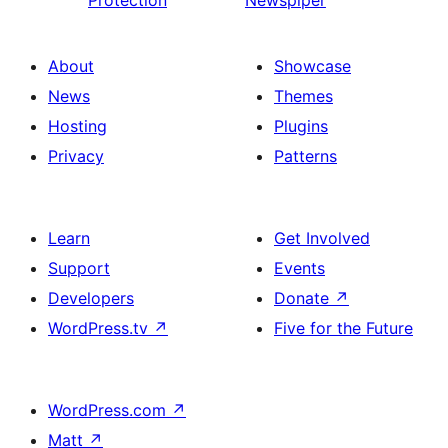
Protection
Newspiper
About
Showcase
News
Themes
Hosting
Plugins
Privacy
Patterns
Learn
Get Involved
Support
Events
Developers
Donate
↗
WordPress.tv
↗
Five for the Future
WordPress.com
↗
Matt
↗