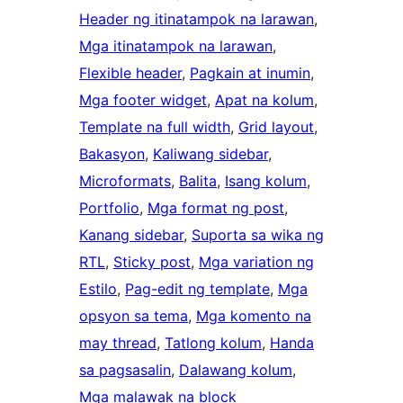
Header ng itinatampok na larawan
, 
Mga itinatampok na larawan
, 
Flexible header
, 
Pagkain at inumin
, 
Mga footer widget
, 
Apat na kolum
, 
Template na full width
, 
Grid layout
, 
Bakasyon
, 
Kaliwang sidebar
, 
Microformats
, 
Balita
, 
Isang kolum
, 
Portfolio
, 
Mga format ng post
, 
Kanang sidebar
, 
Suporta sa wika ng
RTL
, 
Sticky post
, 
Mga variation ng
Estilo
, 
Pag-edit ng template
, 
Mga
opsyon sa tema
, 
Mga komento na
may thread
, 
Tatlong kolum
, 
Handa
sa pagsasalin
, 
Dalawang kolum
, 
Mga malawak na block