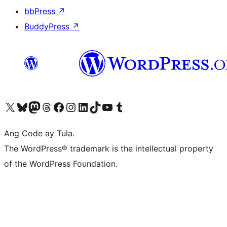
bbPress
↗
BuddyPress
↗
Visit our X (formerly Twitter) account
Bisitahin ang aming Bluesky account
Visit our Mastodon account
Bisitahin ang aming Threads account
Visit our Facebook page
Visit our Instagram account
Visit our LinkedIn account
Bisitahin ang aming TikTok account
Visit our YouTube channel
Bisitahin ang aming Tumblr account
Ang Code ay Tula.
The WordPress® trademark is the intellectual property
of the WordPress Foundation.