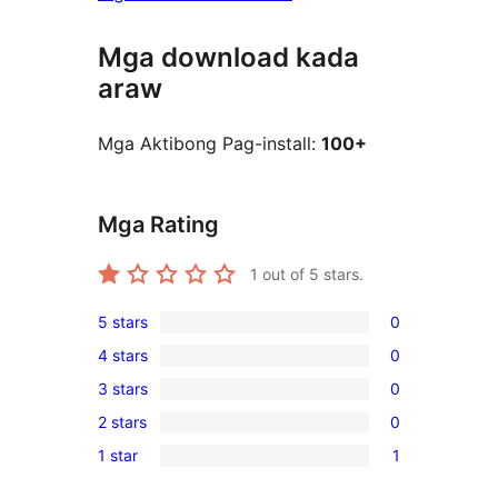
Mga download kada
araw
Mga Aktibong Pag-install:
100+
Mga Rating
1
out of 5 stars.
5 stars
0
0
4 stars
0
5-
0
3 stars
0
star
4-
0
reviews
2 stars
0
star
3-
0
reviews
1 star
1
star
2-
1
reviews
star
1-