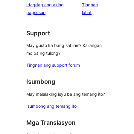
Idagdag ang aking
Tingnan
reviews
star
ng
pagsusuri
lahat
review
review
Support
May gusto ka bang sabihin? Kailangan
mo ba ng tulong?
Tingnan ang support forum
Isumbong
May malalaking isyu ba ang temang ito?
Isumbong ang temang ito
Mga Translasyon