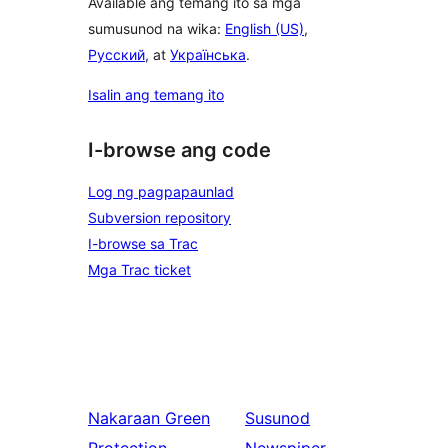
Available ang temang ito sa mga
sumusunod na wika:
English (US)
,
Русский
, at
Українська
.
Isalin ang temang ito
I-browse ang code
Log ng pagpapaunlad
Subversion repository
I-browse sa Trac
Mga Trac ticket
Nakaraan
Green
Susunod