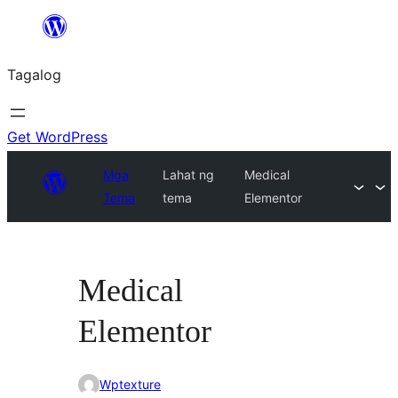
Lumaktaw
patungo
Tagalog
sa
content
Get WordPress
Mga
Lahat ng
Medical
Tema
tema
Elementor
Medical
Elementor
Wptexture