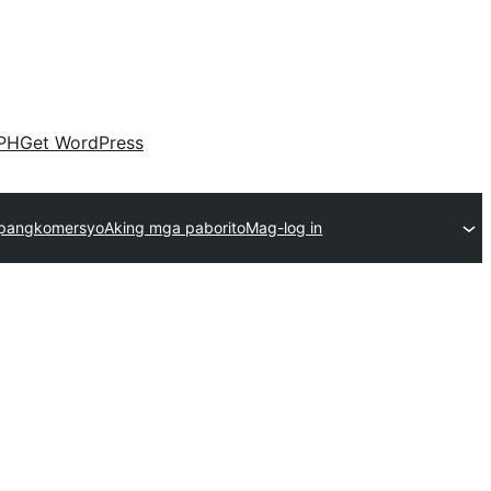
PH
Get WordPress
pangkomersyo
Aking mga paborito
Mag-log in