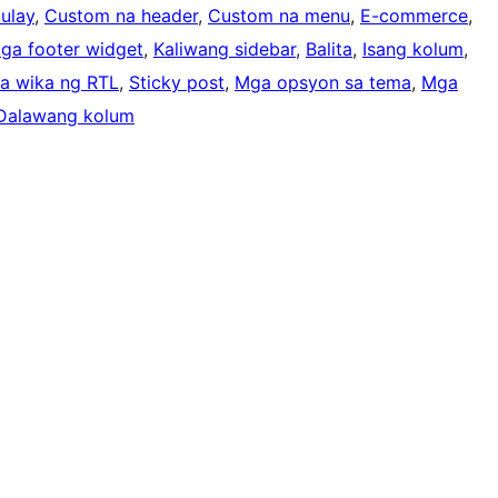
ulay
, 
Custom na header
, 
Custom na menu
, 
E-commerce
, 
ga footer widget
, 
Kaliwang sidebar
, 
Balita
, 
Isang kolum
, 
sa wika ng RTL
, 
Sticky post
, 
Mga opsyon sa tema
, 
Mga
Dalawang kolum