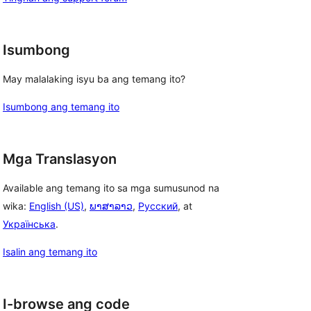
Isumbong
May malalaking isyu ba ang temang ito?
Isumbong ang temang ito
Mga Translasyon
Available ang temang ito sa mga sumusunod na
wika:
English (US)
,
ພາສາລາວ
,
Русский
, at
Українська
.
Isalin ang temang ito
I-browse ang code