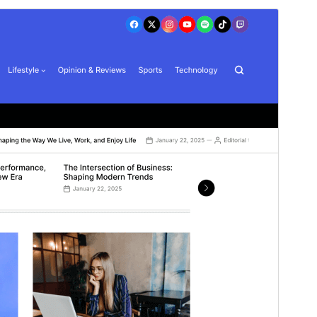
I-preview
I-download
Bersyon
1.0.9
Huling na-update
Hulyo 19, 2026
Mga aktibong pag-install
40+
Bersyon ng WordPress
5.9
Bersyon ng PHP
5.6
Homepage ng tema