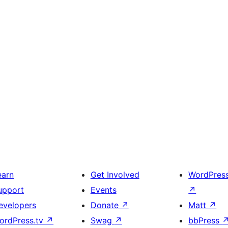
earn
Get Involved
WordPres
upport
Events
↗
evelopers
Donate
↗
Matt
↗
ordPress.tv
↗
Swag
↗
bbPress