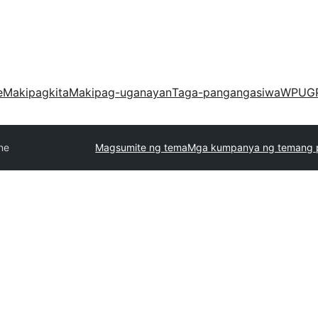
e
Makipagkita
Makipag-uganayan
Taga-pangangasiwa
WPUG
ne
Magsumite ng tema
Mga kumpanya ng temang 