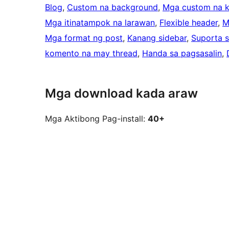
Blog
, 
Custom na background
, 
Mga custom na k
Mga itinatampok na larawan
, 
Flexible header
, 
M
Mga format ng post
, 
Kanang sidebar
, 
Suporta 
komento na may thread
, 
Handa sa pagsasalin
, 
Mga download kada araw
Mga Aktibong Pag-install:
40+