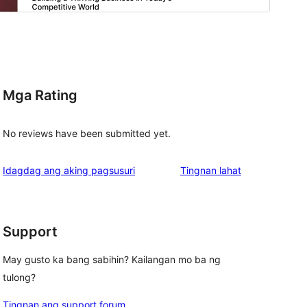
Mga Rating
No reviews have been submitted yet.
ng
Idagdag ang aking pagsusuri
Tingnan lahat
review
Support
May gusto ka bang sabihin? Kailangan mo ba ng
tulong?
Tingnan ang support forum