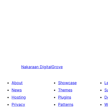
Nakaraan
DigitalGrove
About
Showcase
L
News
Themes
S
Hosting
Plugins
D
Privacy
Patterns
W