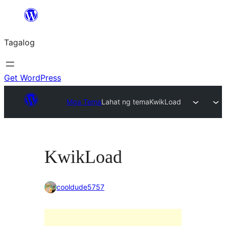
Lumaktaw
patungo
Tagalog
sa
content
Get WordPress
Mga Tema
Lahat ng tema
KwikLoad
KwikLoad
cooldude5757