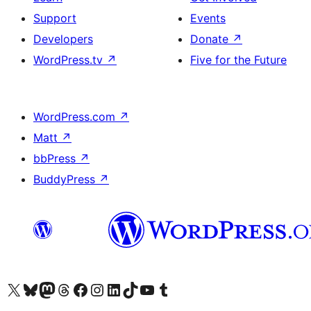
Support
Events
Developers
Donate
↗
WordPress.tv
↗
Five for the Future
WordPress.com
↗
Matt
↗
bbPress
↗
BuddyPress
↗
Visit our X (formerly Twitter) account
Bisitahin ang aming Bluesky account
Visit our Mastodon account
Bisitahin ang aming Threads account
Visit our Facebook page
Visit our Instagram account
Visit our LinkedIn account
Bisitahin ang aming TikTok account
Visit our YouTube channel
Bisitahin ang aming Tumblr account