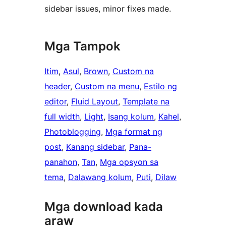
sidebar issues, minor fixes made.
Mga Tampok
Itim
, 
Asul
, 
Brown
, 
Custom na
header
, 
Custom na menu
, 
Estilo ng
editor
, 
Fluid Layout
, 
Template na
full width
, 
Light
, 
Isang kolum
, 
Kahel
, 
Photoblogging
, 
Mga format ng
post
, 
Kanang sidebar
, 
Pana-
panahon
, 
Tan
, 
Mga opsyon sa
tema
, 
Dalawang kolum
, 
Puti
, 
Dilaw
Mga download kada
araw