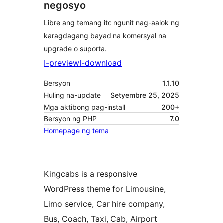
negosyo
Libre ang temang ito ngunit nag-aalok ng
karagdagang bayad na komersyal na
upgrade o suporta.
I-preview
I-download
Bersyon
1.1.10
Huling na-update
Setyembre 25, 2025
Mga aktibong pag-install
200+
Bersyon ng PHP
7.0
Homepage ng tema
Kingcabs is a responsive
WordPress theme for Limousine,
Limo service, Car hire company,
Bus, Coach, Taxi, Cab, Airport