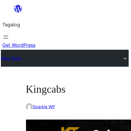
Lumaktaw
patungo
Tagalog
sa
content
Get WordPress
Mga Tema
Kingcabs
Sparkle WP