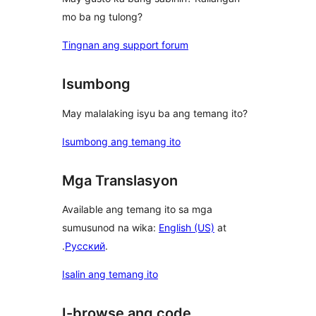
mo ba ng tulong?
Tingnan ang support forum
Isumbong
May malalaking isyu ba ang temang ito?
Isumbong ang temang ito
Mga Translasyon
Available ang temang ito sa mga
sumusunod na wika:
English (US)
at
.
Русский
.
Isalin ang temang ito
I-browse ang code