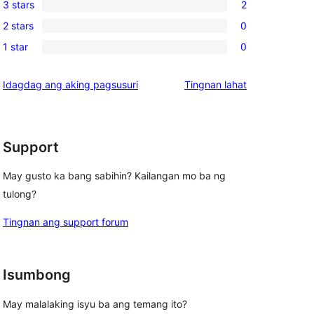
3 stars
2
star
4-
2
review
2 stars
0
star
3-
0
reviews
1 star
0
star
2-
0
reviews
star
1-
ng
Idagdag ang aking pagsusuri
Tingnan lahat
reviews
star
review
reviews
Support
May gusto ka bang sabihin? Kailangan mo ba ng
tulong?
Tingnan ang support forum
Isumbong
May malalaking isyu ba ang temang ito?