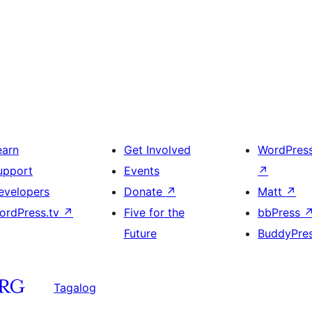
earn
Get Involved
WordPres
upport
Events
↗
evelopers
Donate
↗
Matt
↗
ordPress.tv
↗
Five for the
bbPress
Future
BuddyPre
Tagalog