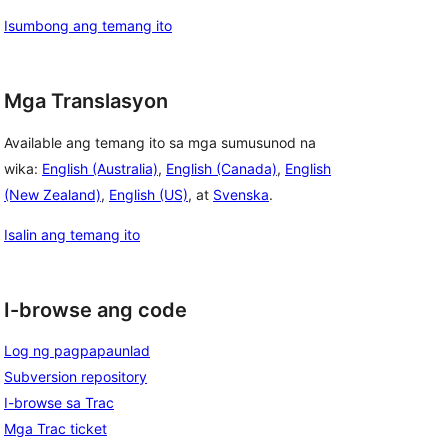
Isumbong ang temang ito
Mga Translasyon
Available ang temang ito sa mga sumusunod na
wika:
English (Australia)
,
English (Canada)
,
English
(New Zealand)
,
English (US)
, at
Svenska
.
Isalin ang temang ito
I-browse ang code
Log ng pagpapaunlad
Subversion repository
I-browse sa Trac
Mga Trac ticket