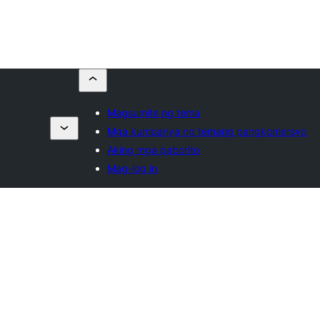
Magsumite ng tema
Mga kumpanya ng temang pangkomersyo
Aking mga paborito
Mag-log in