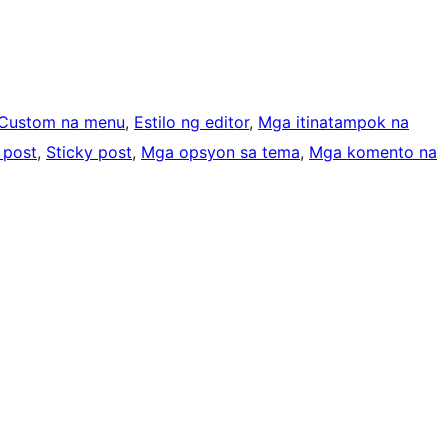
Custom na menu
, 
Estilo ng editor
, 
Mga itinatampok na
 post
, 
Sticky post
, 
Mga opsyon sa tema
, 
Mga komento na