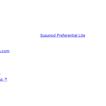
Susunod
Preferential Lite
s.com
↗
ss
↗