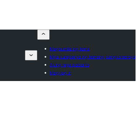
Magsumite ng tema
Mga kumpanya ng temang pangkomersyo
Aking mga paborito
Mag-log in