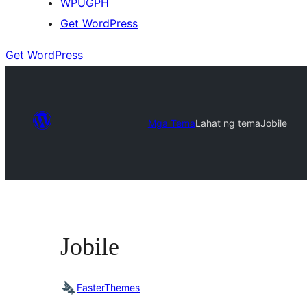
WPUGPH
Get WordPress
Get WordPress
Mga Tema
Lahat ng tema
Jobile
Jobile
FasterThemes