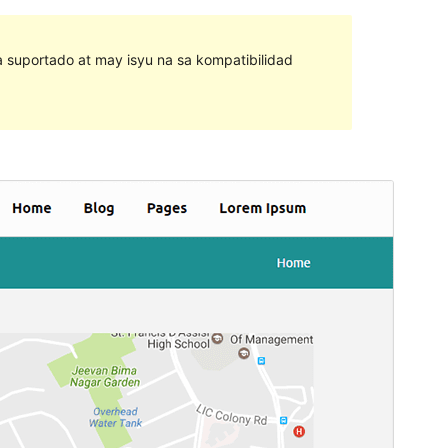
na suportado at may isyu na sa kompatibilidad
I-preview
I-download
Bersyon
1.6.0
Huling na-update
Hunyo 29, 2021
Mga aktibong pag-install
40+
Bersyon ng WordPress
4.0
Bersyon ng PHP
5.6
Homepage ng tema