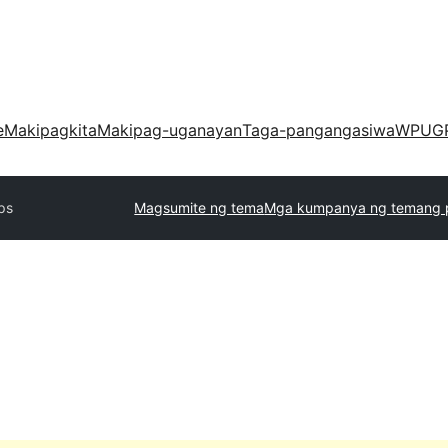
e
Makipagkita
Makipag-uganayan
Taga-pangangasiwa
WPUG
ps
Magsumite ng tema
Mga kumpanya ng temang 