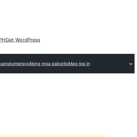
PH
Get WordPress
pangkomersyo
Aking mga paborito
Mag-log in