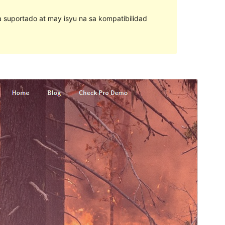
na suportado at may isyu na sa kompatibilidad
I-preview
I-download
Bersyon
1.3
Huling na-update
Agosto 12, 2017
Mga aktibong pag-install
10+
Bersyon ng WordPress
4.0
Homepage ng tema