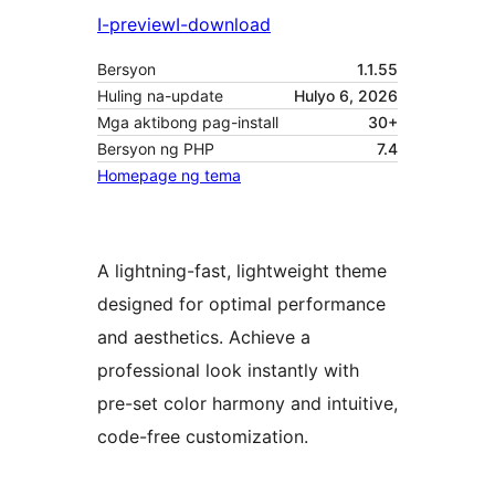
I-preview
I-download
Bersyon
1.1.55
Huling na-update
Hulyo 6, 2026
Mga aktibong pag-install
30+
Bersyon ng PHP
7.4
Homepage ng tema
A lightning-fast, lightweight theme
designed for optimal performance
and aesthetics. Achieve a
professional look instantly with
pre-set color harmony and intuitive,
code-free customization.