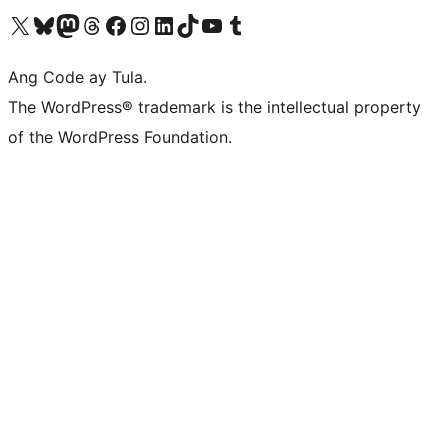
Visit our X (formerly Twitter) account
Bisitahin ang aming Bluesky account
Visit our Mastodon account
Bisitahin ang aming Threads account
Visit our Facebook page
Visit our Instagram account
Visit our LinkedIn account
Bisitahin ang aming TikTok account
Visit our YouTube channel
Bisitahin ang aming Tumblr account
Ang Code ay Tula.
The WordPress® trademark is the intellectual property
of the WordPress Foundation.