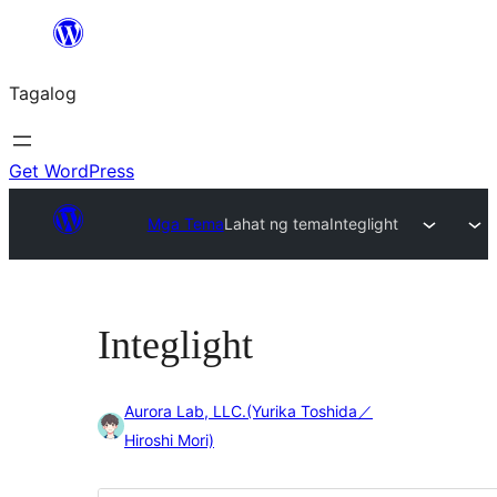
Lumaktaw
patungo
Tagalog
sa
content
Get WordPress
Mga Tema
Lahat ng tema
Integlight
Integlight
Aurora Lab, LLC.(Yurika Toshida／
Hiroshi Mori)