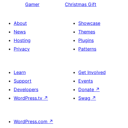
Gamer
Christmas Gift
About
Showcase
News
Themes
Hosting
Plugins
Privacy
Patterns
Learn
Get Involved
Support
Events
Developers
Donate
↗
WordPress.tv
↗
Swag
↗
WordPress.com
↗