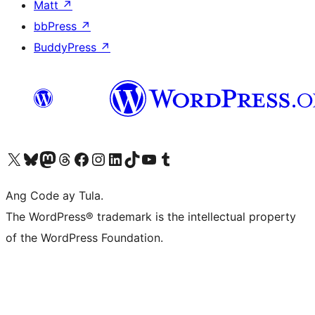
Matt
↗
bbPress
↗
BuddyPress
↗
Visit our X (formerly Twitter) account
Bisitahin ang aming Bluesky account
Visit our Mastodon account
Bisitahin ang aming Threads account
Visit our Facebook page
Visit our Instagram account
Visit our LinkedIn account
Bisitahin ang aming TikTok account
Visit our YouTube channel
Bisitahin ang aming Tumblr account
Ang Code ay Tula.
The WordPress® trademark is the intellectual property
of the WordPress Foundation.