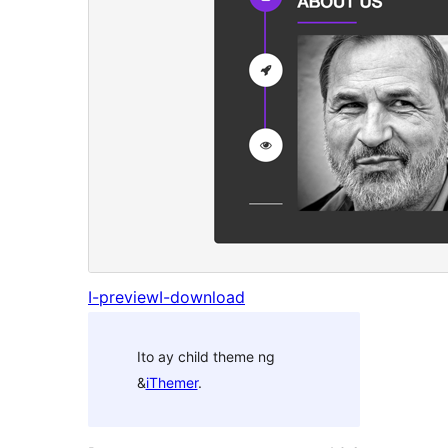
I-preview
I-download
Ito ay child theme ng
&
iThemer
.