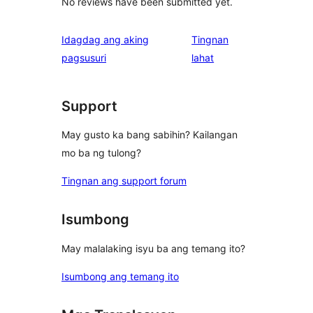
No reviews have been submitted yet.
Idagdag ang aking
Tingnan
ng
pagsusuri
lahat
review
Support
May gusto ka bang sabihin? Kailangan
mo ba ng tulong?
Tingnan ang support forum
Isumbong
May malalaking isyu ba ang temang ito?
Isumbong ang temang ito