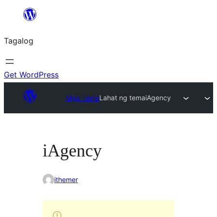
Lumaktaw
patungo
Tagalog
sa
content
Get WordPress
Mga Tema
Lahat ng tema
iAgency
iAgency
ithemer