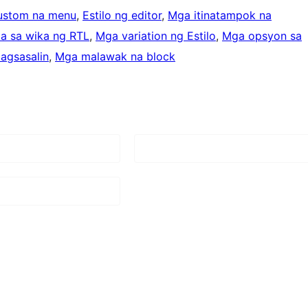
ustom na menu
, 
Estilo ng editor
, 
Mga itinatampok na
a sa wika ng RTL
, 
Mga variation ng Estilo
, 
Mga opsyon sa
agsasalin
, 
Mga malawak na block