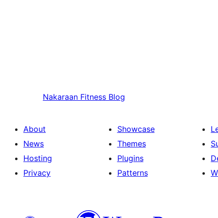
Nakaraan
Fitness Blog
About
Showcase
L
News
Themes
S
Hosting
Plugins
D
Privacy
Patterns
W