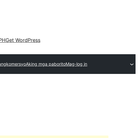
PH
Get WordPress
angkomersyo
Aking mga paborito
Mag-log in