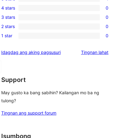
4
4 stars
0
5-
0
3 stars
0
star
4-
0
reviews
2 stars
0
star
3-
0
reviews
1 star
0
star
2-
0
reviews
star
1-
ng
Idagdag ang aking pagsusuri
Tingnan lahat
reviews
star
review
reviews
Support
May gusto ka bang sabihin? Kailangan mo ba ng
tulong?
Tingnan ang support forum
Isumbong