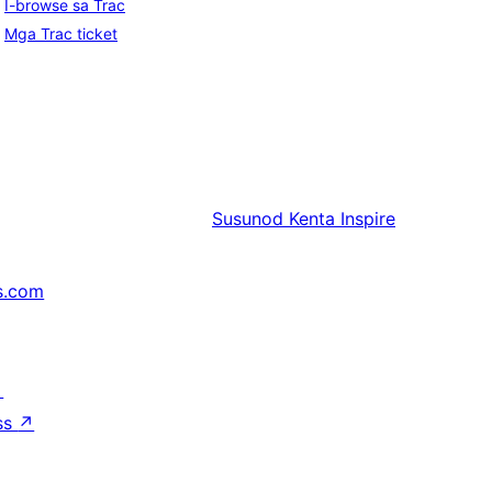
I-browse sa Trac
Mga Trac ticket
Susunod
Kenta Inspire
s.com
↗
ss
↗