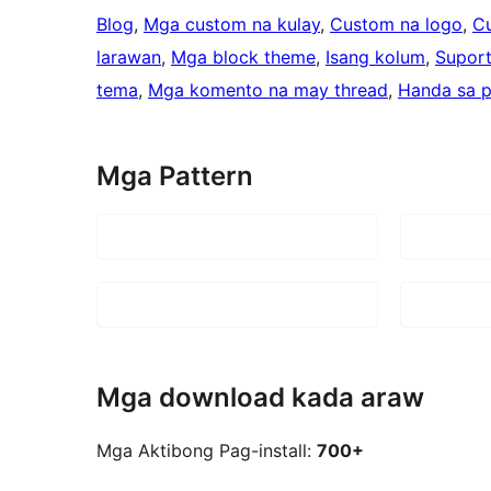
Blog
, 
Mga custom na kulay
, 
Custom na logo
, 
C
larawan
, 
Mga block theme
, 
Isang kolum
, 
Suport
tema
, 
Mga komento na may thread
, 
Handa sa p
Mga Pattern
Mga download kada araw
Mga Aktibong Pag-install:
700+