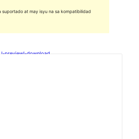
na suportado at may isyu na sa kompatibilidad
I-preview
I-download
Bersyon
1.0.7
Huling na-update
Abril 3, 2024
Mga aktibong pag-install
700+
Bersyon ng WordPress
6.1
Bersyon ng PHP
5.7
Homepage ng tema