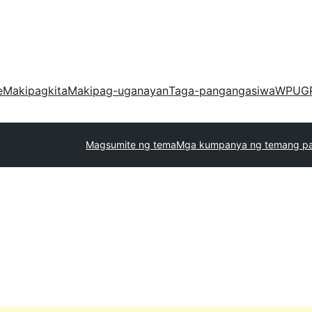
e
Makipagkita
Makipag-uganayan
Taga-pangangasiwa
WPUG
Magsumite ng tema
Mga kumpanya ng temang p