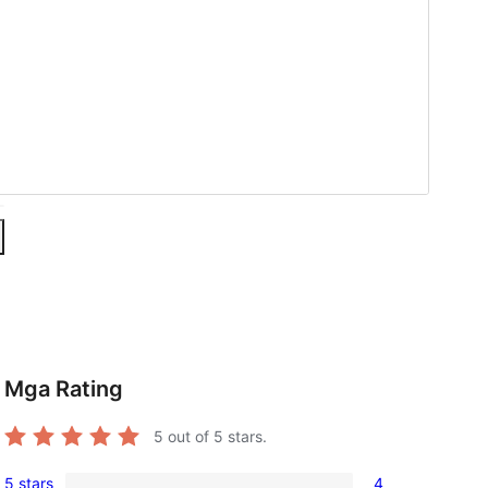
Mga Rating
5
out of 5 stars.
5 stars
4