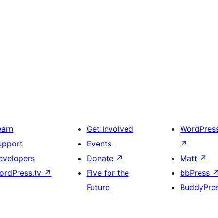
earn
Get Involved
WordPres
upport
Events
↗
evelopers
Donate
↗
Matt
↗
ordPress.tv
↗
Five for the
bbPress
Future
BuddyPre