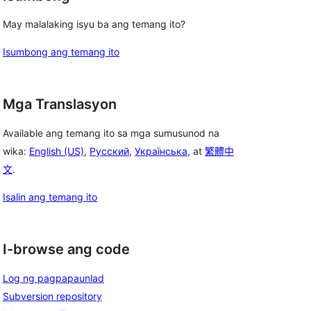
May malalaking isyu ba ang temang ito?
Isumbong ang temang ito
Mga Translasyon
Available ang temang ito sa mga sumusunod na
wika:
English (US)
,
Русский
,
Українська
, at
繁體中
文
.
Isalin ang temang ito
I-browse ang code
Log ng pagpapaunlad
Subversion repository