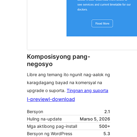
Komposisyong pang-
negosyo
Libre ang temang ito ngunit nag-aalok ng
karagdagang bayad na komersyal na
upgrade o suporta.
Tingnan ang suporta
I-preview
I-download
Bersyon
2.1
Huling na-update
Marso 5, 2026
Mga aktibong pag-install
500+
Bersyon ng WordPress
5.3