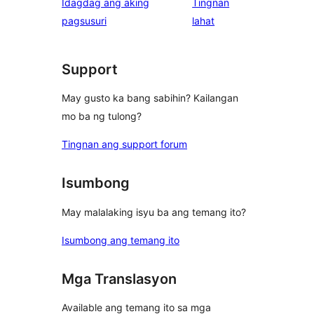
Idagdag ang aking
Tingnan
reviews
star
ng
pagsusuri
lahat
reviews
review
Support
May gusto ka bang sabihin? Kailangan
mo ba ng tulong?
Tingnan ang support forum
Isumbong
May malalaking isyu ba ang temang ito?
Isumbong ang temang ito
Mga Translasyon
Available ang temang ito sa mga