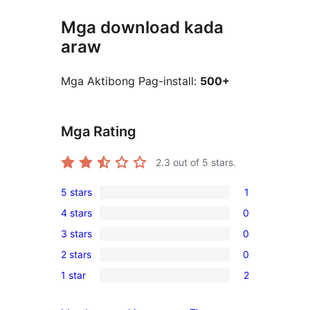
Mga download kada
araw
Mga Aktibong Pag-install:
500+
Mga Rating
2.3
out of 5 stars.
5 stars
1
1
4 stars
0
5-
0
3 stars
0
star
4-
0
review
2 stars
0
star
3-
0
reviews
1 star
2
star
2-
2
reviews
star
1-