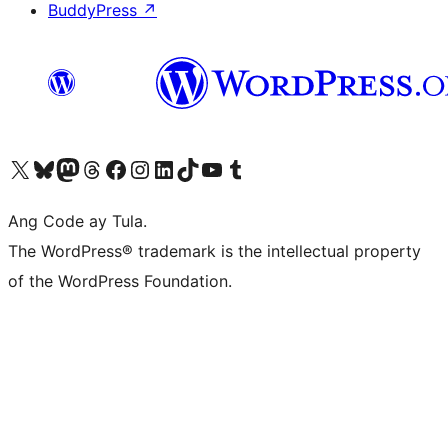
BuddyPress
↗
Visit our X (formerly Twitter) account
Bisitahin ang aming Bluesky account
Visit our Mastodon account
Bisitahin ang aming Threads account
Visit our Facebook page
Visit our Instagram account
Visit our LinkedIn account
Bisitahin ang aming TikTok account
Visit our YouTube channel
Bisitahin ang aming Tumblr account
Ang Code ay Tula.
The WordPress® trademark is the intellectual property
of the WordPress Foundation.