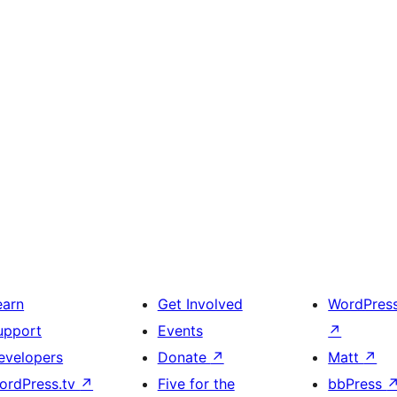
earn
Get Involved
WordPres
upport
Events
↗
evelopers
Donate
↗
Matt
↗
ordPress.tv
↗
Five for the
bbPress