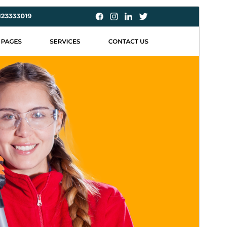
I-preview
I-download
Ito ay child theme ng &
Smart Cleaning
.
Bersyon
2.5.3
Huling na-update
Hulyo 15, 2026
Mga aktibong pag-install
40+
Bersyon ng WordPress
5.0
Bersyon ng PHP
7.2
Homepage ng tema