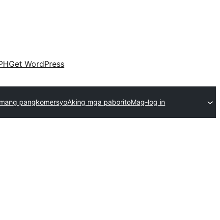
PH
Get WordPress
emang pangkomersyo
Aking mga paborito
Mag-log in