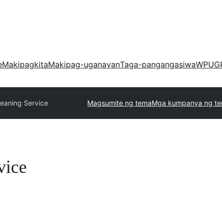
e
Makipagkita
Makipag-uganayan
Taga-pangangasiwa
WPUG
eaning Service
Magsumite ng tema
Mga kumpanya ng t
vice