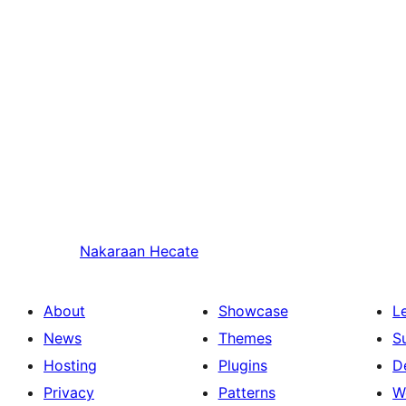
Nakaraan
Hecate
About
Showcase
L
News
Themes
S
Hosting
Plugins
D
Privacy
Patterns
W