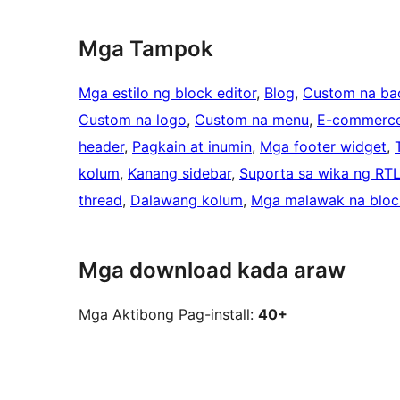
Mga Tampok
Mga estilo ng block editor
, 
Blog
, 
Custom na ba
Custom na logo
, 
Custom na menu
, 
E-commerc
header
, 
Pagkain at inumin
, 
Mga footer widget
, 
kolum
, 
Kanang sidebar
, 
Suporta sa wika ng RT
thread
, 
Dalawang kolum
, 
Mga malawak na bloc
Mga download kada araw
Mga Aktibong Pag-install:
40+