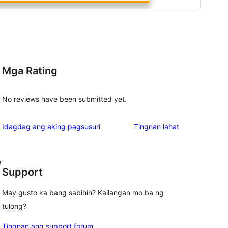
Mga Rating
d
No reviews have been submitted yet.
ng
Idagdag ang aking pagsusuri
Tingnan lahat
review
e
Support
May gusto ka bang sabihin? Kailangan mo ba ng
tulong?
Tingnan ang support forum