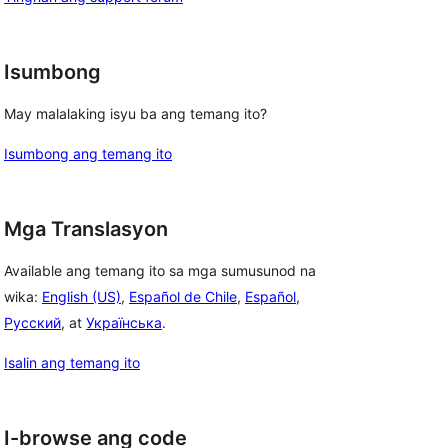
Isumbong
May malalaking isyu ba ang temang ito?
Isumbong ang temang ito
Mga Translasyon
Available ang temang ito sa mga sumusunod na
wika:
English (US)
,
Español de Chile
,
Español
,
Русский
, at
Українська
.
Isalin ang temang ito
I-browse ang code