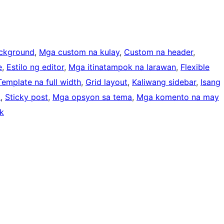
ckground
, 
Mga custom na kulay
, 
Custom na header
, 
e
, 
Estilo ng editor
, 
Mga itinatampok na larawan
, 
Flexible
Template na full width
, 
Grid layout
, 
Kaliwang sidebar
, 
Isang
L
, 
Sticky post
, 
Mga opsyon sa tema
, 
Mga komento na may
k