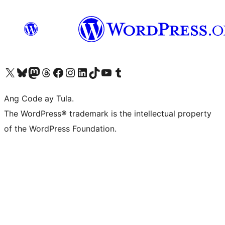
Visit our X (formerly Twitter) account
Bisitahin ang aming Bluesky account
Visit our Mastodon account
Bisitahin ang aming Threads account
Visit our Facebook page
Visit our Instagram account
Visit our LinkedIn account
Bisitahin ang aming TikTok account
Visit our YouTube channel
Bisitahin ang aming Tumblr account
Ang Code ay Tula.
The WordPress® trademark is the intellectual property
of the WordPress Foundation.