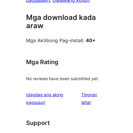
pagsasalin
, 
Dalawang kolum
Mga download kada
araw
Mga Aktibong Pag-install:
40+
Mga Rating
No reviews have been submitted yet.
Idagdag ang aking
Tingnan
ng
pagsusuri
lahat
review
Support