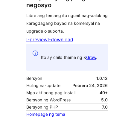
negosyo
Libre ang temang ito ngunit nag-aalok ng
karagdagang bayad na komersyal na
upgrade o suporta.
I-preview
I-download
Ito ay child theme ng &
Grow
.
Bersyon
1.0.12
Huling na-update
Pebrero 24, 2026
Mga aktibong pag-install
40+
Bersyon ng WordPress
5.0
Bersyon ng PHP
7.0
Homepage ng tema