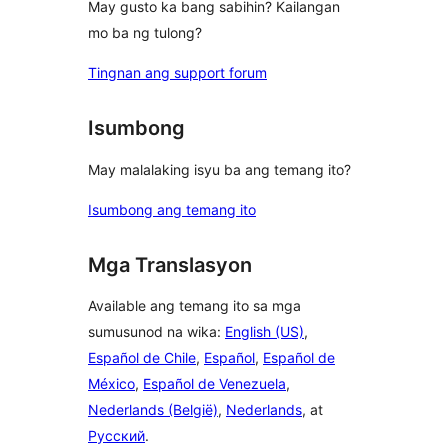
May gusto ka bang sabihin? Kailangan
mo ba ng tulong?
Tingnan ang support forum
Isumbong
May malalaking isyu ba ang temang ito?
Isumbong ang temang ito
Mga Translasyon
Available ang temang ito sa mga
sumusunod na wika:
English (US)
,
Español de Chile
,
Español
,
Español de
México
,
Español de Venezuela
,
Nederlands (België)
,
Nederlands
, at
Русский
.