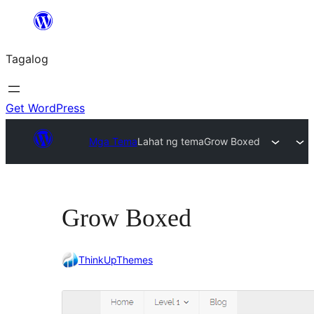
Lumaktaw
patungo
Tagalog
sa
content
Get WordPress
Mga Tema
Lahat ng tema
Grow Boxed
Grow Boxed
ThinkUpThemes