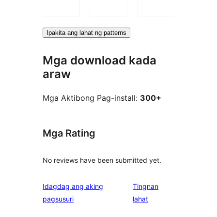
Ipakita ang lahat ng patterns
Mga download kada
araw
Mga Aktibong Pag-install:
300+
Mga Rating
No reviews have been submitted yet.
Idagdag ang aking
Tingnan
ng
pagsusuri
lahat
review