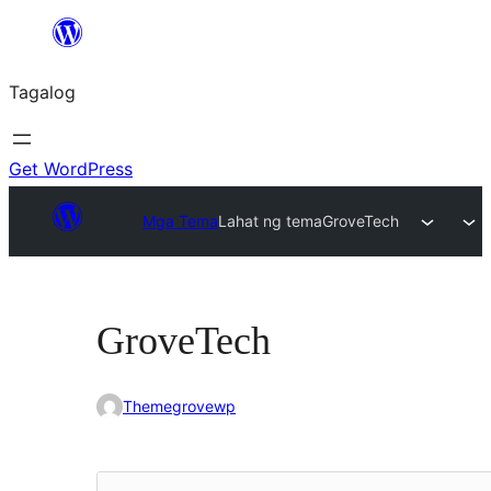
Lumaktaw
patungo
Tagalog
sa
content
Get WordPress
Mga Tema
Lahat ng tema
GroveTech
GroveTech
Themegrovewp