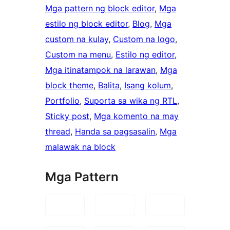
Mga pattern ng block editor
, 
Mga
estilo ng block editor
, 
Blog
, 
Mga
custom na kulay
, 
Custom na logo
, 
Custom na menu
, 
Estilo ng editor
, 
Mga itinatampok na larawan
, 
Mga
block theme
, 
Balita
, 
Isang kolum
, 
Portfolio
, 
Suporta sa wika ng RTL
, 
Sticky post
, 
Mga komento na may
thread
, 
Handa sa pagsasalin
, 
Mga
malawak na block
Mga Pattern