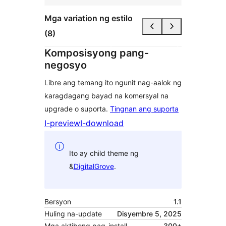
Mga variation ng estilo
(8)
Komposisyong pang-
negosyo
Libre ang temang ito ngunit nag-aalok ng
karagdagang bayad na komersyal na
upgrade o suporta.
Tingnan ang suporta
I-preview
I-download
Ito ay child theme ng
&
DigitalGrove
.
Bersyon
1.1
Huling na-update
Disyembre 5, 2025
Mga aktibong pag-install
300+