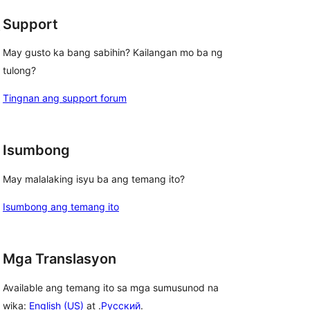
Support
, 
May gusto ka bang sabihin? Kailangan mo ba ng
tulong?
Tingnan ang support forum
Isumbong
May malalaking isyu ba ang temang ito?
Isumbong ang temang ito
Mga Translasyon
Available ang temang ito sa mga sumusunod na
wika:
English (US)
at .
Русский
.