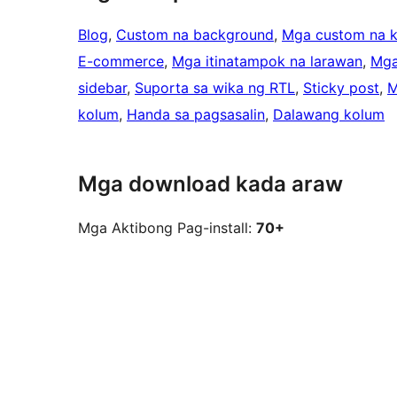
Blog
, 
Custom na background
, 
Mga custom na k
E-commerce
, 
Mga itinatampok na larawan
, 
Mga
sidebar
, 
Suporta sa wika ng RTL
, 
Sticky post
, 
M
kolum
, 
Handa sa pagsasalin
, 
Dalawang kolum
Mga download kada araw
Mga Aktibong Pag-install:
70+