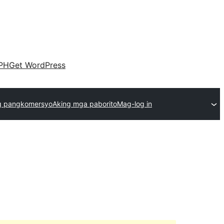
PH
Get WordPress
g pangkomersyo
Aking mga paborito
Mag-log in