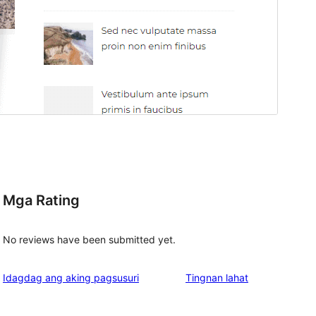
Mga Rating
No reviews have been submitted yet.
ng
Idagdag ang aking pagsusuri
Tingnan lahat
review