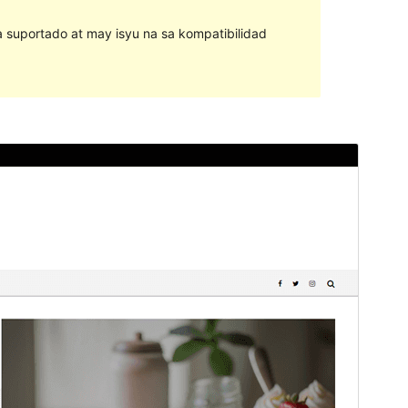
na suportado at may isyu na sa kompatibilidad
I-preview
I-download
Ito ay child theme ng &
Graceful
.
Bersyon
1.0.0
Huling na-update
Setyembre 22, 2023
Mga aktibong pag-install
70+
Bersyon ng WordPress
5.3
Bersyon ng PHP
5.6
Homepage ng tema