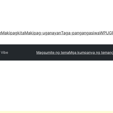
e
Makipagkita
Makipag-uganayan
Taga-pangangasiwa
WPUG
 Vibe
Magsumite ng tema
Mga kumpanya ng teman