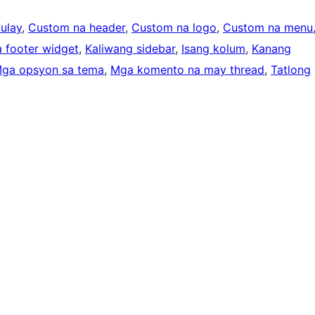
ulay
, 
Custom na header
, 
Custom na logo
, 
Custom na menu
 footer widget
, 
Kaliwang sidebar
, 
Isang kolum
, 
Kanang
ga opsyon sa tema
, 
Mga komento na may thread
, 
Tatlong