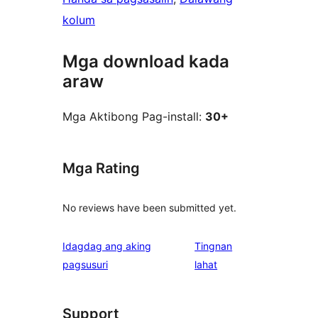
kolum
Mga download kada
araw
Mga Aktibong Pag-install:
30+
Mga Rating
No reviews have been submitted yet.
Idagdag ang aking
Tingnan
ng
pagsusuri
lahat
review
Support