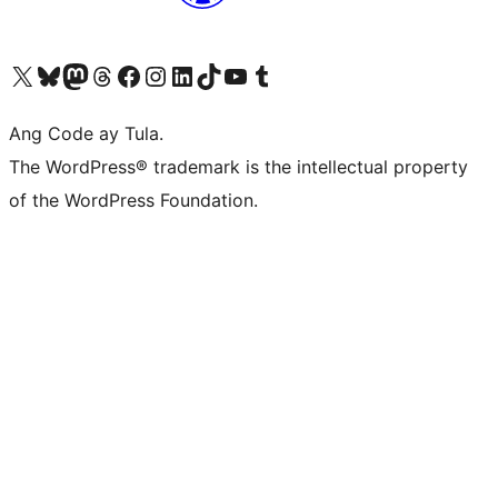
Visit our X (formerly Twitter) account
Bisitahin ang aming Bluesky account
Visit our Mastodon account
Bisitahin ang aming Threads account
Visit our Facebook page
Visit our Instagram account
Visit our LinkedIn account
Bisitahin ang aming TikTok account
Visit our YouTube channel
Bisitahin ang aming Tumblr account
Ang Code ay Tula.
The WordPress® trademark is the intellectual property
of the WordPress Foundation.