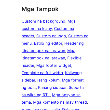
Mga Tampok
Custom na background
, 
Mga
custom na kulay
, 
Custom na
header
, 
Custom na logo
, 
Custom na
menu
, 
Estilo ng editor
, 
Header ng
itinatampok na larawan
, 
Mga
itinatampok na larawan
, 
Flexible
header
, 
Mga footer widget
, 
Template na full width
, 
Kaliwang
sidebar
, 
Isang kolum
, 
Mga format
ng post
, 
Kanang sidebar
, 
Suporta
sa wika ng RTL
, 
Mga opsyon sa
tema
, 
Mga komento na may thread
, 
Handa sa pagsasalin
, 
Dalawang