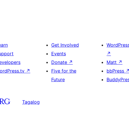
earn
Get Involved
WordPres
upport
Events
↗
evelopers
Donate
↗
Matt
↗
ordPress.tv
↗
Five for the
bbPress
Future
BuddyPre
Tagalog