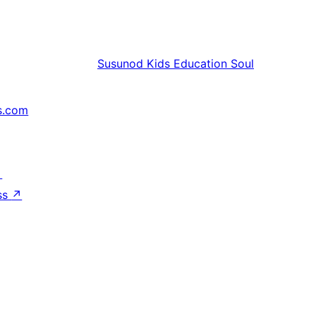
Susunod
Kids Education Soul
s.com
↗
ss
↗