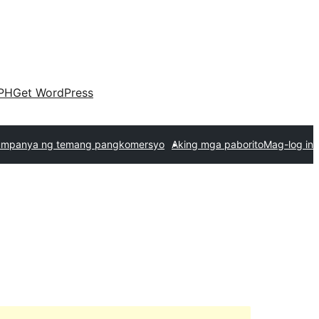
PH
Get WordPress
mpanya ng temang pangkomersyo
Aking mga paborito
Mag-log in