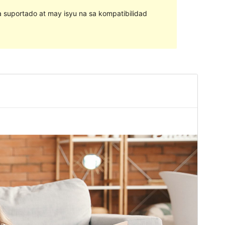
na suportado at may isyu na sa kompatibilidad
I-preview
I-download
Bersyon
3.1
Huling na-update
Agosto 9, 2023
Mga aktibong pag-install
70+
Bersyon ng PHP
7.0
Homepage ng tema