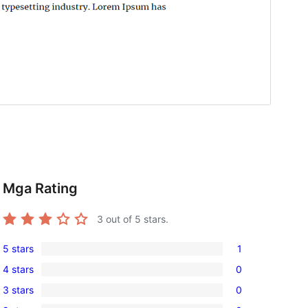
Mga Rating
3
out of 5 stars.
5 stars
1
1
4 stars
0
5-
0
3 stars
0
star
4-
0