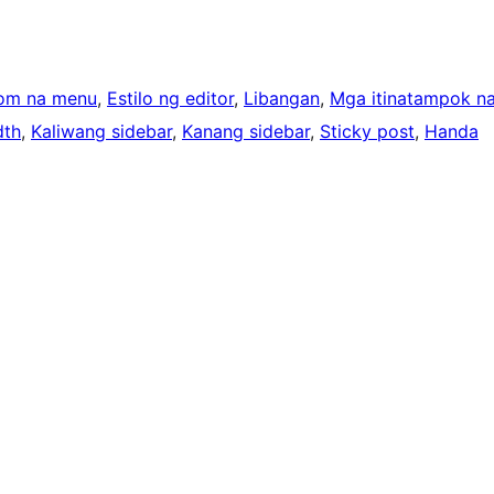
om na menu
, 
Estilo ng editor
, 
Libangan
, 
Mga itinatampok n
dth
, 
Kaliwang sidebar
, 
Kanang sidebar
, 
Sticky post
, 
Handa