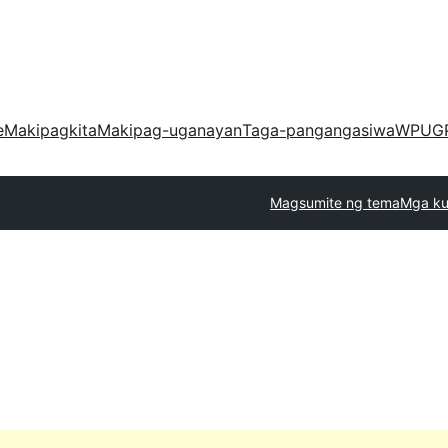
e
Makipagkita
Makipag-uganayan
Taga-pangangasiwa
WPUG
Magsumite ng tema
Mga ku