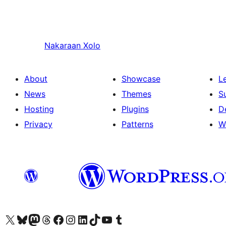
Nakaraan
Xolo
About
Showcase
L
News
Themes
S
Hosting
Plugins
D
Privacy
Patterns
W
Visit our X (formerly Twitter) account
Bisitahin ang aming Bluesky account
Visit our Mastodon account
Bisitahin ang aming Threads account
Visit our Facebook page
Visit our Instagram account
Visit our LinkedIn account
Bisitahin ang aming TikTok account
Visit our YouTube channel
Bisitahin ang aming Tumblr account