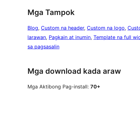
Mga Tampok
Blog
, 
Custom na header
, 
Custom na logo
, 
Cust
larawan
, 
Pagkain at inumin
, 
Template na full wi
sa pagsasalin
Mga download kada araw
Mga Aktibong Pag-install:
70+