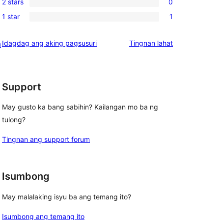
review
2 stars
0
star
3-
0
reviews
1 star
1
star
2-
1
reviews
star
1-
ng
Idagdag ang aking pagsusuri
Tingnan lahat
a
reviews
star
review
review
Support
May gusto ka bang sabihin? Kailangan mo ba ng
tulong?
Tingnan ang support forum
Isumbong
May malalaking isyu ba ang temang ito?
Isumbong ang temang ito