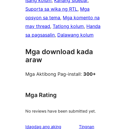
Isang kolum
, 
Kanang sidebar
, 
Suporta sa wika ng RTL
, 
Mga
opsyon sa tema
, 
Mga komento na
may thread
, 
Tatlong kolum
, 
Handa
sa pagsasalin
, 
Dalawang kolum
Mga download kada
araw
Mga Aktibong Pag-install:
300+
Mga Rating
No reviews have been submitted yet.
Idagdag ang aking
Tingnan