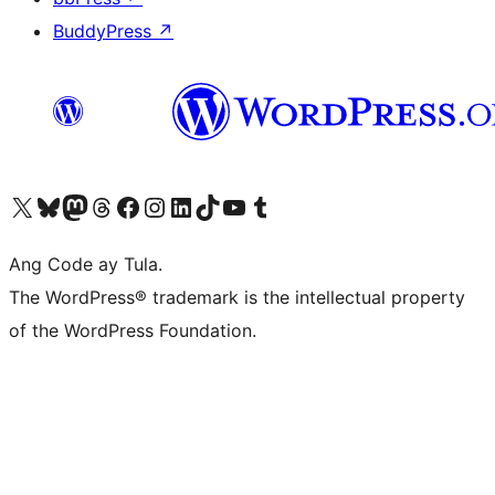
BuddyPress
↗
Visit our X (formerly Twitter) account
Bisitahin ang aming Bluesky account
Visit our Mastodon account
Bisitahin ang aming Threads account
Visit our Facebook page
Visit our Instagram account
Visit our LinkedIn account
Bisitahin ang aming TikTok account
Visit our YouTube channel
Bisitahin ang aming Tumblr account
Ang Code ay Tula.
The WordPress® trademark is the intellectual property
of the WordPress Foundation.