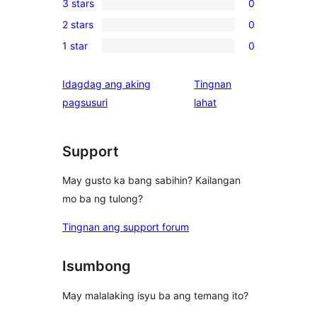
3 stars
0
star
4-
0
review
2 stars
0
star
3-
0
reviews
1 star
0
star
2-
0
reviews
star
1-
Idagdag ang aking
Tingnan
reviews
star
ng
pagsusuri
lahat
reviews
review
Support
May gusto ka bang sabihin? Kailangan
mo ba ng tulong?
Tingnan ang support forum
Isumbong
May malalaking isyu ba ang temang ito?