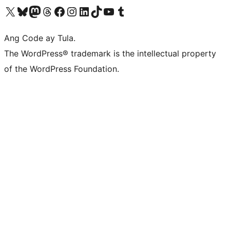
Visit our X (formerly Twitter) account
Bisitahin ang aming Bluesky account
Visit our Mastodon account
Bisitahin ang aming Threads account
Visit our Facebook page
Visit our Instagram account
Visit our LinkedIn account
Bisitahin ang aming TikTok account
Visit our YouTube channel
Bisitahin ang aming Tumblr account
Ang Code ay Tula.
The WordPress® trademark is the intellectual property
of the WordPress Foundation.