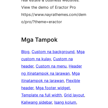
real estate & business websites.
View the demo of Eractor Pro
https://www.nayrathemes.com/dem
o/pro/?theme=eractor
Mga Tampok
Blog
, 
Custom na background
, 
Mga
custom na kulay
, 
Custom na
header
, 
Custom na menu
, 
Header
ng itinatampok na larawan
, 
Mga
itinatampok na larawan
, 
Flexible
header
, 
Mga footer widget
, 
Template na full width
, 
Grid layout
, 
Kaliwang sidebar
, 
Isang kolum
, 