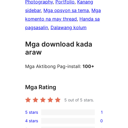
Photography
, 
Portfolio
, 
Kanang
sidebar
, 
Mga opsyon sa tema
, 
Mga
komento na may thread
, 
Handa sa
pagsasalin
, 
Dalawang kolum
Mga download kada
araw
Mga Aktibong Pag-install:
100+
Mga Rating
5
out of 5 stars.
5 stars
1
1
4 stars
0
5-
0