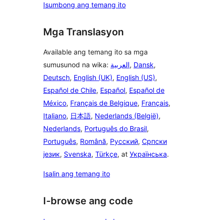
Isumbong ang temang ito
Mga Translasyon
Available ang temang ito sa mga
sumusunod na wika:
العربية
,
Dansk
,
Deutsch
,
English (UK)
,
English (US)
,
Español de Chile
,
Español
,
Español de
México
,
Français de Belgique
,
Français
,
Italiano
,
日本語
,
Nederlands (België)
,
Nederlands
,
Português do Brasil
,
Português
,
Română
,
Русский
,
Српски
језик
,
Svenska
,
Türkçe
, at
Українська
.
Isalin ang temang ito
I-browse ang code