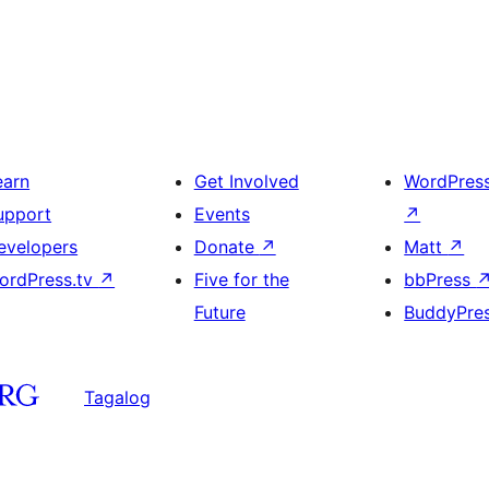
earn
Get Involved
WordPres
upport
Events
↗
evelopers
Donate
↗
Matt
↗
ordPress.tv
↗
Five for the
bbPress
Future
BuddyPre
Tagalog