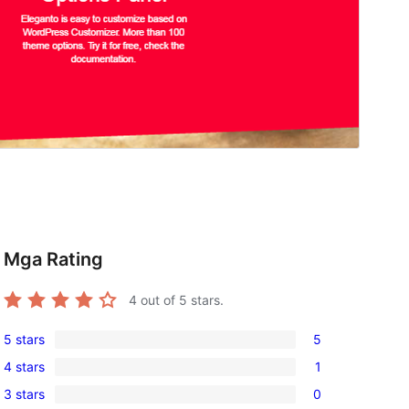
Mga Rating
4
out of 5 stars.
5 stars
5
5
4 stars
1
5-
1
3 stars
0
star
4-
0