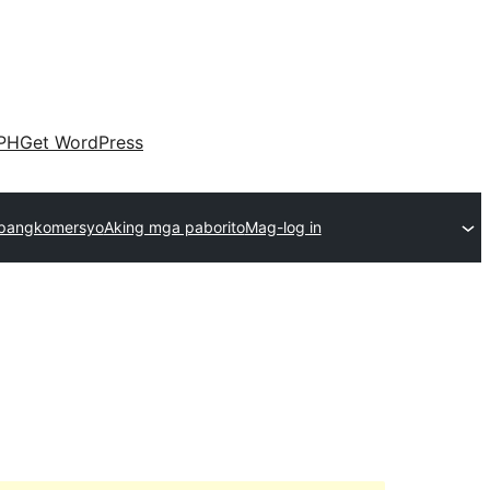
PH
Get WordPress
pangkomersyo
Aking mga paborito
Mag-log in