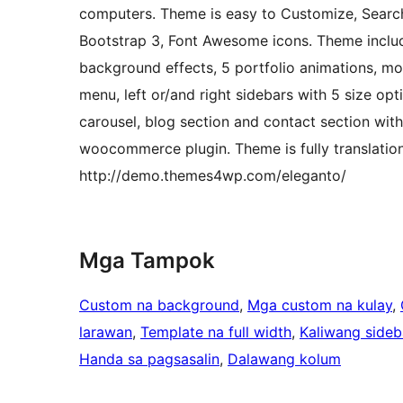
computers. Theme is easy to Customize, Search
Bootstrap 3, Font Awesome icons. Theme includes
background effects, 5 portfolio animations, m
menu, left or/and right sidebars with 5 size opt
carousel, blog section and contact section wit
woocommerce plugin. Theme is fully translatio
http://demo.themes4wp.com/eleganto/
Mga Tampok
Custom na background
, 
Mga custom na kulay
, 
larawan
, 
Template na full width
, 
Kaliwang sideb
Handa sa pagsasalin
, 
Dalawang kolum