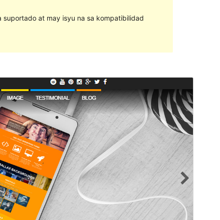
na suportado at may isyu na sa kompatibilidad
I-preview
I-download
Bersyon
1.2.6
Huling na-update
Marso 2, 2018
Mga aktibong pag-install
100+
Homepage ng tema