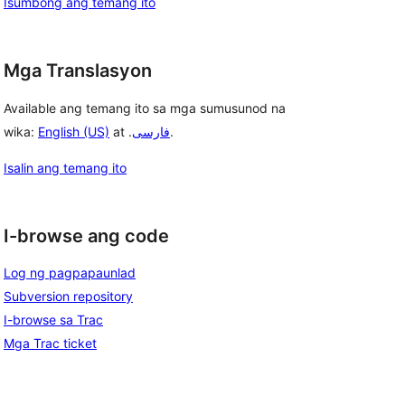
Isumbong ang temang ito
Mga Translasyon
Available ang temang ito sa mga sumusunod na
wika:
English (US)
at .
فارسی
.
Isalin ang temang ito
I-browse ang code
Log ng pagpapaunlad
Subversion repository
I-browse sa Trac
Mga Trac ticket