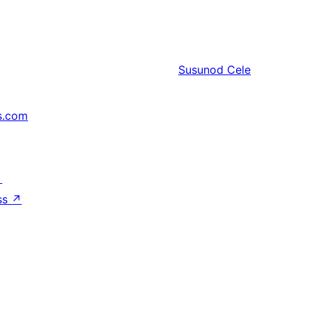
Susunod
Cele
s.com
↗
ss
↗