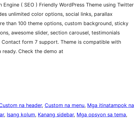
 Engine ( SEO ) Friendly WordPress Theme using Twitter
 unlimited color options, social links, parallax
ore than 100 theme options, custom background, sticky
ions, awesome slider, section carousel, testimonials
h Contact form 7 support. Theme is compatible with
n ready. Check the demo at
Custom na header
, 
Custom na menu
, 
Mga itinatampok na
ar
, 
Isang kolum
, 
Kanang sidebar
, 
Mga opsyon sa tema
, 