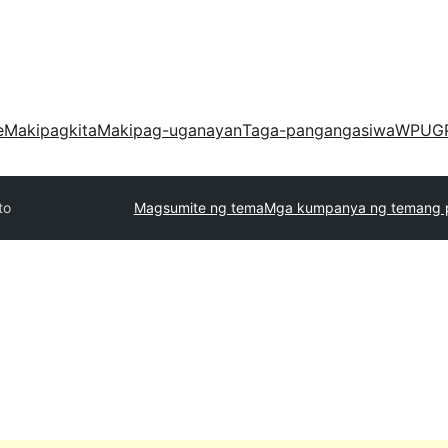
e
Makipagkita
Makipag-uganayan
Taga-pangangasiwa
WPUG
to
Magsumite ng tema
Mga kumpanya ng temang 