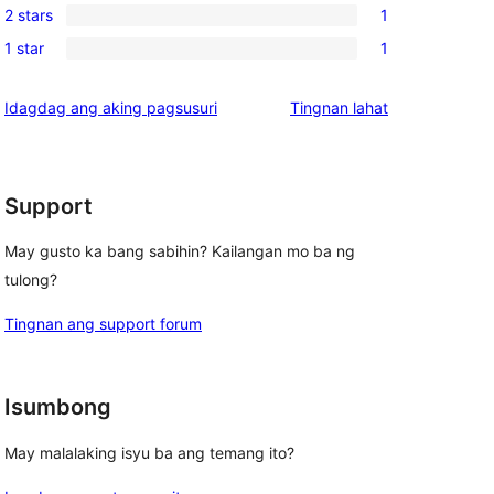
reviews
2 stars
1
star
3-
1
review
1 star
1
star
2-
1
reviews
star
1-
ng
Idagdag ang aking pagsusuri
Tingnan lahat
review
star
review
review
Support
May gusto ka bang sabihin? Kailangan mo ba ng
tulong?
Tingnan ang support forum
Isumbong
May malalaking isyu ba ang temang ito?