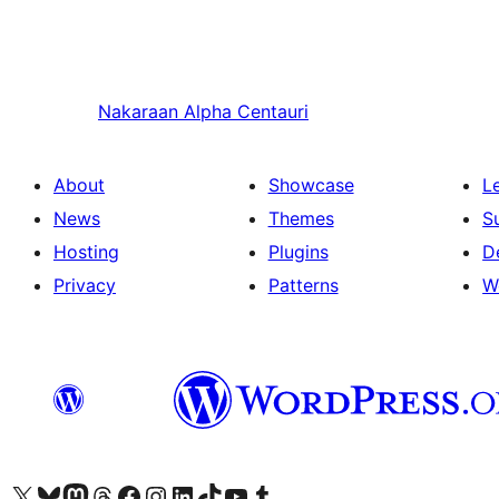
Nakaraan
Alpha Centauri
About
Showcase
L
News
Themes
S
Hosting
Plugins
D
Privacy
Patterns
W
Visit our X (formerly Twitter) account
Bisitahin ang aming Bluesky account
Visit our Mastodon account
Bisitahin ang aming Threads account
Visit our Facebook page
Visit our Instagram account
Visit our LinkedIn account
Bisitahin ang aming TikTok account
Visit our YouTube channel
Bisitahin ang aming Tumblr account