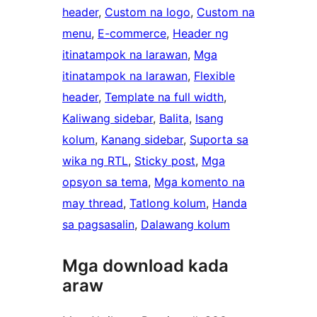
header
, 
Custom na logo
, 
Custom na
menu
, 
E-commerce
, 
Header ng
itinatampok na larawan
, 
Mga
itinatampok na larawan
, 
Flexible
header
, 
Template na full width
, 
Kaliwang sidebar
, 
Balita
, 
Isang
kolum
, 
Kanang sidebar
, 
Suporta sa
wika ng RTL
, 
Sticky post
, 
Mga
opsyon sa tema
, 
Mga komento na
may thread
, 
Tatlong kolum
, 
Handa
sa pagsasalin
, 
Dalawang kolum
Mga download kada
araw