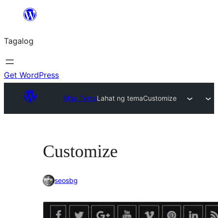
Lumaktaw
patungo
Tagalog
sa
content
Get WordPress
Mga Tema
Lahat ng tema
Customize
Customize
seosbg