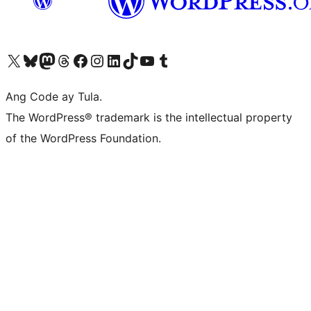
Visit our X (formerly Twitter) account
Bisitahin ang aming Bluesky account
Visit our Mastodon account
Bisitahin ang aming Threads account
Visit our Facebook page
Visit our Instagram account
Visit our LinkedIn account
Bisitahin ang aming TikTok account
Visit our YouTube channel
Bisitahin ang aming Tumblr account
Ang Code ay Tula.
The WordPress® trademark is the intellectual property
of the WordPress Foundation.