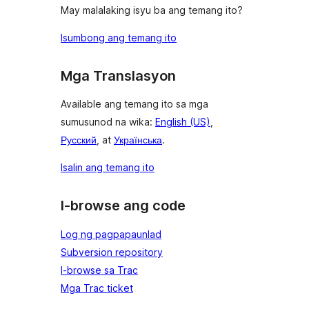
May malalaking isyu ba ang temang ito?
Isumbong ang temang ito
Mga Translasyon
Available ang temang ito sa mga
sumusunod na wika:
English (US)
,
Русский
, at
Українська
.
Isalin ang temang ito
I-browse ang code
Log ng pagpapaunlad
Subversion repository
I-browse sa Trac
Mga Trac ticket