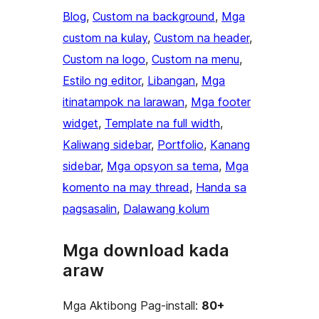
Blog
, 
Custom na background
, 
Mga
custom na kulay
, 
Custom na header
, 
Custom na logo
, 
Custom na menu
, 
Estilo ng editor
, 
Libangan
, 
Mga
itinatampok na larawan
, 
Mga footer
widget
, 
Template na full width
, 
Kaliwang sidebar
, 
Portfolio
, 
Kanang
sidebar
, 
Mga opsyon sa tema
, 
Mga
komento na may thread
, 
Handa sa
pagsasalin
, 
Dalawang kolum
Mga download kada
araw
Mga Aktibong Pag-install:
80+