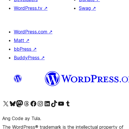
WordPress.tv
↗
Swag
↗
WordPress.com
↗
Matt
↗
bbPress
↗
BuddyPress
↗
Visit our X (formerly Twitter) account
Bisitahin ang aming Bluesky account
Visit our Mastodon account
Bisitahin ang aming Threads account
Visit our Facebook page
Visit our Instagram account
Visit our LinkedIn account
Bisitahin ang aming TikTok account
Visit our YouTube channel
Bisitahin ang aming Tumblr account
Ang Code ay Tula.
The WordPress® trademark is the intellectual property of