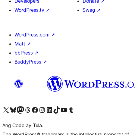
Developers
Donate
↗
WordPress.tv
↗
Swag
↗
WordPress.com
↗
Matt
↗
bbPress
↗
BuddyPress
↗
Visit our X (formerly Twitter) account
Bisitahin ang aming Bluesky account
Visit our Mastodon account
Bisitahin ang aming Threads account
Visit our Facebook page
Visit our Instagram account
Visit our LinkedIn account
Bisitahin ang aming TikTok account
Visit our YouTube channel
Bisitahin ang aming Tumblr account
Ang Code ay Tula.
The WordPress® trademark is the intellectual property of