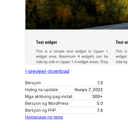
I-preview
I-download
Bersyon
1.3
Huling na-update
Hunyo 7, 2022
Mga aktibong pag-install
300+
Bersyon ng WordPress
5.0
Bersyon ng PHP
7.4
Homepage ng tema