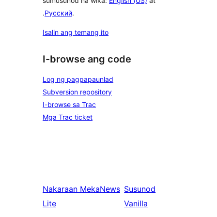
sumusunod na wika:
English (US)
at
.
Русский
.
Isalin ang temang ito
I-browse ang code
Log ng pagpapaunlad
Subversion repository
I-browse sa Trac
Mga Trac ticket
Nakaraan
MekaNews
Susunod
Lite
Vanilla