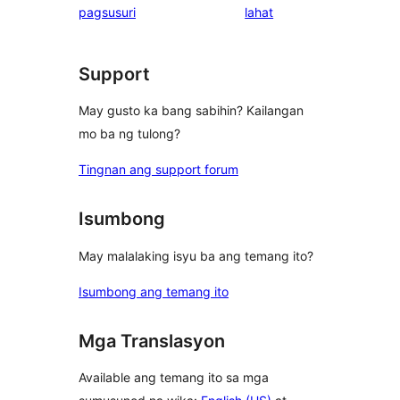
ng
pagsusuri
lahat
review
review
Support
May gusto ka bang sabihin? Kailangan
mo ba ng tulong?
Tingnan ang support forum
Isumbong
May malalaking isyu ba ang temang ito?
Isumbong ang temang ito
Mga Translasyon
Available ang temang ito sa mga