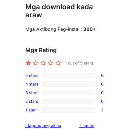
Mga download kada
araw
Mga Aktibong Pag-install:
300+
Mga Rating
1
out of 5 stars.
5 stars
0
0
4 stars
0
5-
0
3 stars
0
star
4-
0
reviews
2 stars
0
star
3-
0
reviews
1 star
1
star
2-
1
reviews
star
1-
Idagdag ang aking
Tingnan
reviews
star