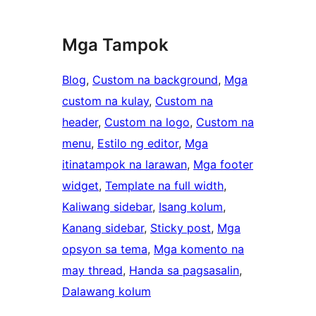
Mga Tampok
Blog
, 
Custom na background
, 
Mga
custom na kulay
, 
Custom na
header
, 
Custom na logo
, 
Custom na
menu
, 
Estilo ng editor
, 
Mga
itinatampok na larawan
, 
Mga footer
widget
, 
Template na full width
, 
Kaliwang sidebar
, 
Isang kolum
, 
Kanang sidebar
, 
Sticky post
, 
Mga
opsyon sa tema
, 
Mga komento na
may thread
, 
Handa sa pagsasalin
, 
Dalawang kolum