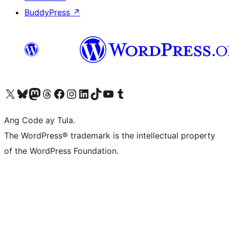
BuddyPress
↗
Visit our X (formerly Twitter) account
Bisitahin ang aming Bluesky account
Visit our Mastodon account
Bisitahin ang aming Threads account
Visit our Facebook page
Visit our Instagram account
Visit our LinkedIn account
Bisitahin ang aming TikTok account
Visit our YouTube channel
Bisitahin ang aming Tumblr account
Ang Code ay Tula.
The WordPress® trademark is the intellectual property
of the WordPress Foundation.