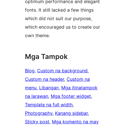
optimum performance and elegant
fonts. It still lacked a few things
which did not suit our purpose,
which encouraged us to create our
own theme.
Mga Tampok
Blog
, 
Custom na background
, 
Custom na header
, 
Custom na
menu
, 
Libangan
, 
Mga itinatampok
na larawan
, 
Mga footer widget
, 
Template na full width
, 
Photography
, 
Kanang sidebar
, 
Sticky post
, 
Mga komento na may