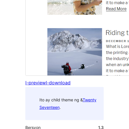
I-preview
I-download
Ito ay child theme ng &
Twenty
Seventeen
.
Bersyon
1.3