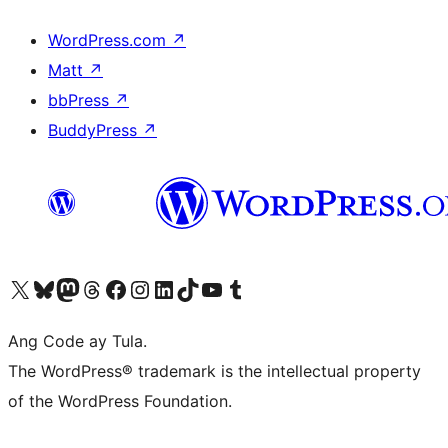
WordPress.com
↗
Matt
↗
bbPress
↗
BuddyPress
↗
Visit our X (formerly Twitter) account
Bisitahin ang aming Bluesky account
Visit our Mastodon account
Bisitahin ang aming Threads account
Visit our Facebook page
Visit our Instagram account
Visit our LinkedIn account
Bisitahin ang aming TikTok account
Visit our YouTube channel
Bisitahin ang aming Tumblr account
Ang Code ay Tula.
The WordPress® trademark is the intellectual property
of the WordPress Foundation.