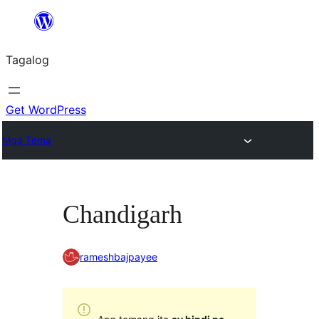
Lumaktaw
patungo
Tagalog
sa
content
Get WordPress
Mga Tema
Chandigarh
rameshbajpayee