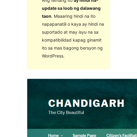
Ang temang ito
ay hindi na-
update sa loob ng dalawang
taon
. Maaaring hindi na ito
napapanatili o kaya ay hindi na
suportado at may isyu na sa
kompatibilidad kapag ginamit
ito sa mas bagong bersyon ng
WordPress.