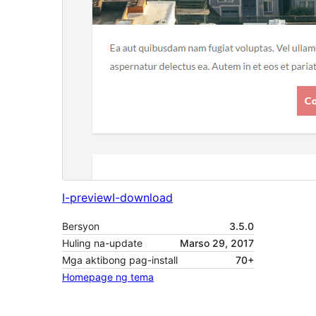
I-preview
I-download
Bersyon
3.5.0
Huling na-update
Marso 29, 2017
Mga aktibong pag-install
70+
Homepage ng tema