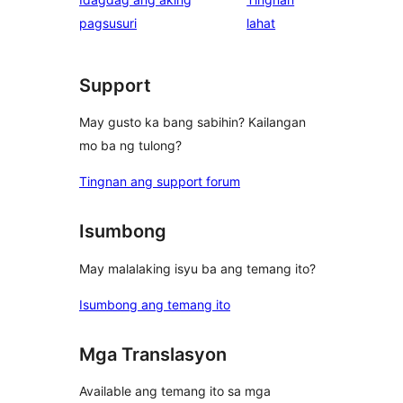
reviews
star
ng
pagsusuri
lahat
review
review
Support
May gusto ka bang sabihin? Kailangan
mo ba ng tulong?
Tingnan ang support forum
Isumbong
May malalaking isyu ba ang temang ito?
Isumbong ang temang ito
Mga Translasyon
Available ang temang ito sa mga