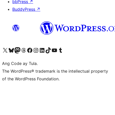
bbPress
↗
BuddyPress
↗
Visit our X (formerly Twitter) account
Bisitahin ang aming Bluesky account
Visit our Mastodon account
Bisitahin ang aming Threads account
Visit our Facebook page
Visit our Instagram account
Visit our LinkedIn account
Bisitahin ang aming TikTok account
Visit our YouTube channel
Bisitahin ang aming Tumblr account
Ang Code ay Tula.
The WordPress® trademark is the intellectual property
of the WordPress Foundation.