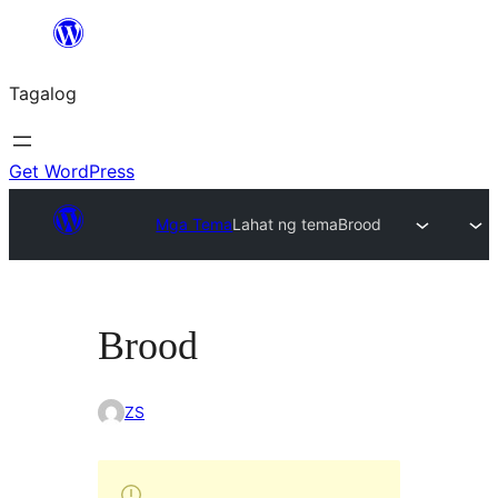
Lumaktaw
patungo
Tagalog
sa
content
Get WordPress
Mga Tema
Lahat ng tema
Brood
Brood
ZS