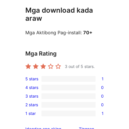
Mga download kada
araw
Mga Aktibong Pag-install:
70+
Mga Rating
3
out of 5 stars.
5 stars
1
1
4 stars
0
5-
0
3 stars
0
star
4-
0
review
2 stars
0
star
3-
0
reviews
1 star
1
star
2-
1
reviews
star
1-
Idagdag ang aking
Tingnan