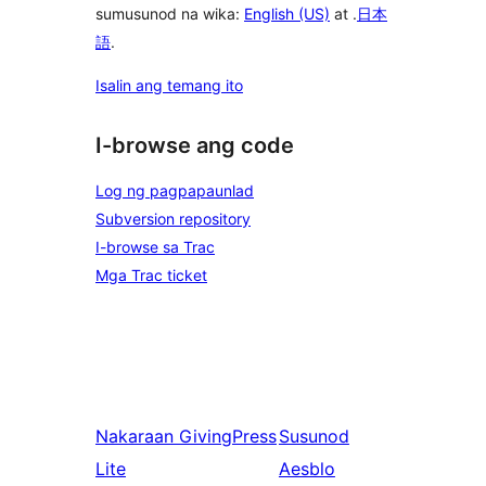
sumusunod na wika:
English (US)
at .
日本
語
.
Isalin ang temang ito
I-browse ang code
Log ng pagpapaunlad
Subversion repository
I-browse sa Trac
Mga Trac ticket
Nakaraan
GivingPress
Susunod
Lite
Aesblo