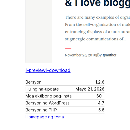
I-preview
I-download
Bersyon
1.2.6
Huling na-update
Mayo 21, 2026
Mga aktibong pag-install
60+
Bersyon ng WordPress
4.7
Bersyon ng PHP
5.6
Homepage ng tema