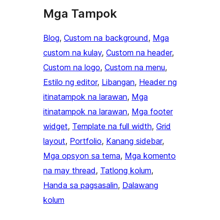
Mga Tampok
Blog
, 
Custom na background
, 
Mga
custom na kulay
, 
Custom na header
, 
Custom na logo
, 
Custom na menu
, 
Estilo ng editor
, 
Libangan
, 
Header ng
itinatampok na larawan
, 
Mga
itinatampok na larawan
, 
Mga footer
widget
, 
Template na full width
, 
Grid
layout
, 
Portfolio
, 
Kanang sidebar
, 
Mga opsyon sa tema
, 
Mga komento
na may thread
, 
Tatlong kolum
, 
Handa sa pagsasalin
, 
Dalawang
kolum