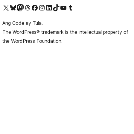
Visit our X (formerly Twitter) account
Bisitahin ang aming Bluesky account
Visit our Mastodon account
Bisitahin ang aming Threads account
Visit our Facebook page
Visit our Instagram account
Visit our LinkedIn account
Bisitahin ang aming TikTok account
Visit our YouTube channel
Bisitahin ang aming Tumblr account
Ang Code ay Tula.
The WordPress® trademark is the intellectual property of
the WordPress Foundation.