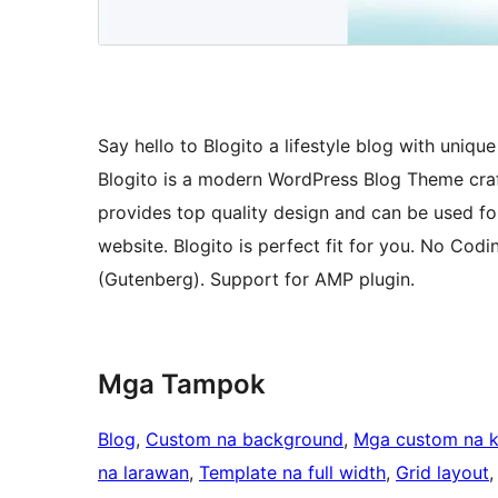
Say hello to Blogito a lifestyle blog with uniqu
Blogito is a modern WordPress Blog Theme craf
provides top quality design and can be used for
website. Blogito is perfect fit for you. No Codi
(Gutenberg). Support for AMP plugin.
Mga Tampok
Blog
, 
Custom na background
, 
Mga custom na k
na larawan
, 
Template na full width
, 
Grid layout
,