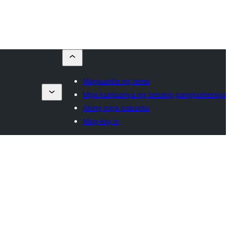
Magsumite ng tema
Mga kumpanya ng temang pangkomersyo
Aking mga paborito
Mag-log in