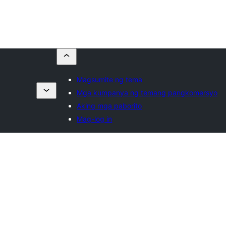
Magsumite ng tema
Mga kumpanya ng temang pangkomersyo
Aking mga paborito
Mag-log in