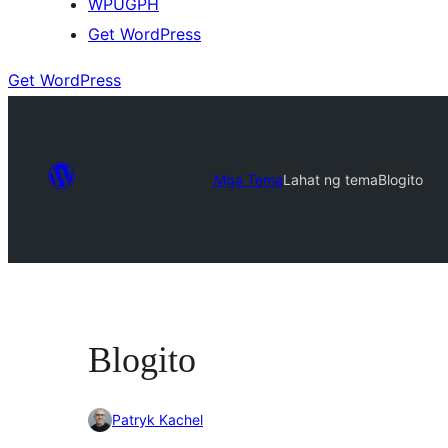
WPUGPH
Get WordPress
Get WordPress
Mga Tema
Lahat ng tema
Blogito
Blogito
Patryk Kachel