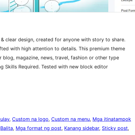
e & clear design, created for anyone with story to share.
ted with high attention to details. This premium theme
 blog, magazine, news, travel, fashion or other type
ng Skills Required. Tested with new block editor
ulay
, 
Custom na logo
, 
Custom na menu
, 
Mga itinatampok
 
Balita
, 
Mga format ng post
, 
Kanang sidebar
, 
Sticky post
, 