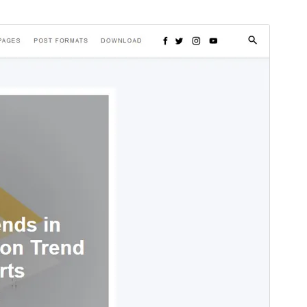
I-preview
I-download
Bersyon
1.6.2
Huling na-update
Setyembre 13, 2024
Mga aktibong pag-install
100+
Bersyon ng PHP
5.6.30
Homepage ng tema