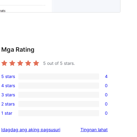
Mga Rating
5
out of 5 stars.
5 stars
4
4
4 stars
0
5-
0
3 stars
0
star
4-
0
reviews
2 stars
0
star
3-
0
reviews
1 star
0
star
2-
0
reviews
star
1-
ng
Idagdag ang aking pagsusuri
Tingnan lahat
reviews
star