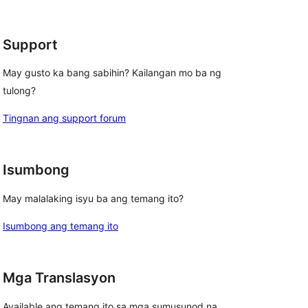
review
reviews
Support
May gusto ka bang sabihin? Kailangan mo ba ng
tulong?
Tingnan ang support forum
Isumbong
May malalaking isyu ba ang temang ito?
Isumbong ang temang ito
Mga Translasyon
Available ang temang ito sa mga sumusunod na