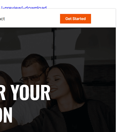
I-preview
I-download
Ito ay child theme ng &
Blockskit Base
.
Bersyon
1.0.0
Huling na-update
Nobyembre 6, 2025
Mga aktibong pag-install
100+
Bersyon ng WordPress
6.0
Bersyon ng PHP
5.6
Homepage ng tema