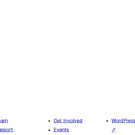
earn
Get Involved
WordPres
upport
Events
↗