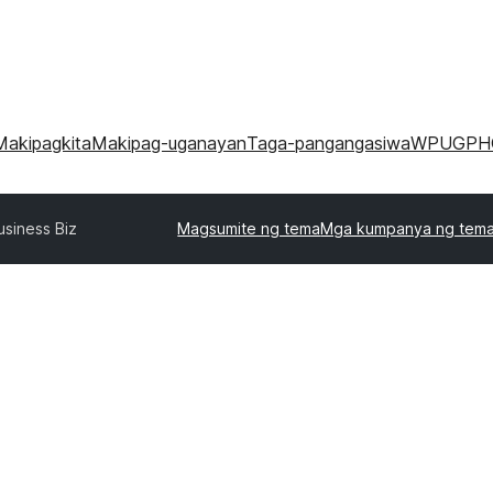
Makipagkita
Makipag-uganayan
Taga-pangangasiwa
WPUGPH
usiness Biz
Magsumite ng tema
Mga kumpanya ng tem