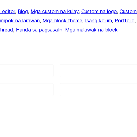
 editor
, 
Blog
, 
Mga custom na kulay
, 
Custom na logo
, 
Custom
tampok na larawan
, 
Mga block theme
, 
Isang kolum
, 
Portfolio
,
hread
, 
Handa sa pagsasalin
, 
Mga malawak na block