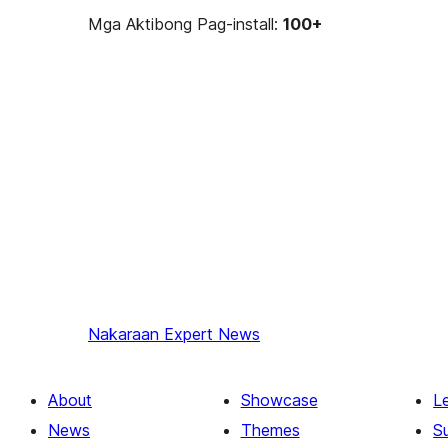
Mga Aktibong Pag-install:
100+
Nakaraan
Expert News
About
Showcase
L
News
Themes
S