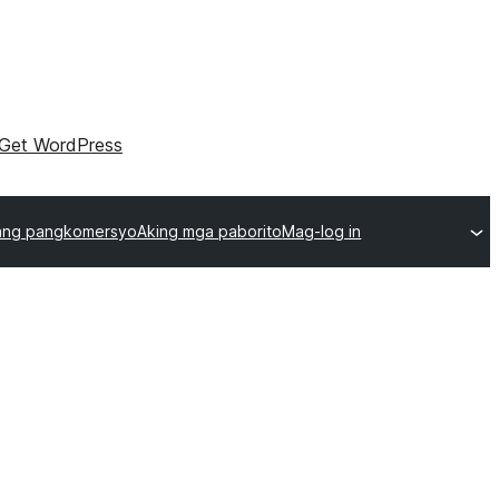
Get WordPress
ang pangkomersyo
Aking mga paborito
Mag-log in