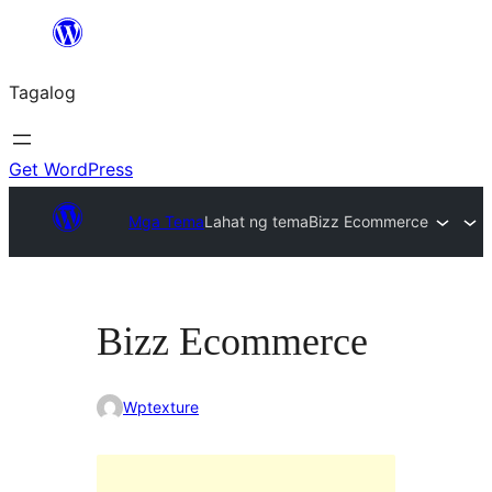
Lumaktaw
patungo
Tagalog
sa
content
Get WordPress
Mga Tema
Lahat ng tema
Bizz Ecommerce
Bizz Ecommerce
Wptexture