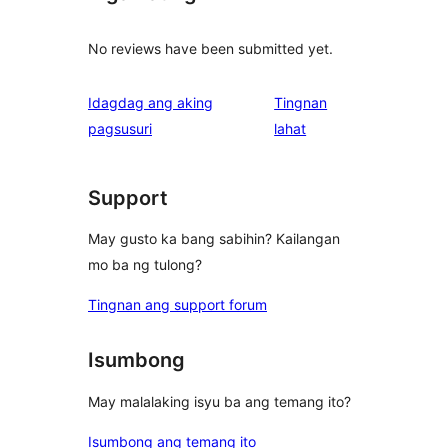
No reviews have been submitted yet.
Idagdag ang aking
Tingnan
ng
pagsusuri
lahat
review
Support
May gusto ka bang sabihin? Kailangan
mo ba ng tulong?
Tingnan ang support forum
Isumbong
May malalaking isyu ba ang temang ito?
Isumbong ang temang ito