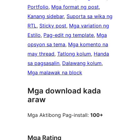
Portfolio
, 
Mga format ng post
, 
Kanang sidebar
, 
Suporta sa wika ng
RTL
, 
Sticky post
, 
Mga variation ng
Estilo
, 
Pag-edit ng template
, 
Mga
opsyon sa tema
, 
Mga komento na
may thread
, 
Tatlong kolum
, 
Handa
sa pagsasalin
, 
Dalawang kolum
, 
Mga malawak na block
Mga download kada
araw
Mga Aktibong Pag-install:
100+
Mga Rating