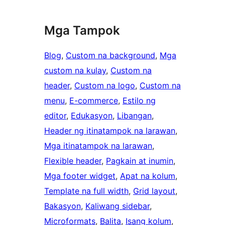
Mga Tampok
Blog
, 
Custom na background
, 
Mga
custom na kulay
, 
Custom na
header
, 
Custom na logo
, 
Custom na
menu
, 
E-commerce
, 
Estilo ng
editor
, 
Edukasyon
, 
Libangan
, 
Header ng itinatampok na larawan
, 
Mga itinatampok na larawan
, 
Flexible header
, 
Pagkain at inumin
, 
Mga footer widget
, 
Apat na kolum
, 
Template na full width
, 
Grid layout
, 
Bakasyon
, 
Kaliwang sidebar
, 
Microformats
, 
Balita
, 
Isang kolum
, 