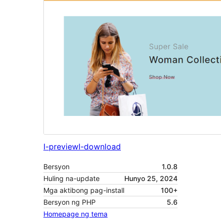
I-preview
I-download
Bersyon
1.0.8
Huling na-update
Hunyo 25, 2024
Mga aktibong pag-install
100+
Bersyon ng PHP
5.6
Homepage ng tema