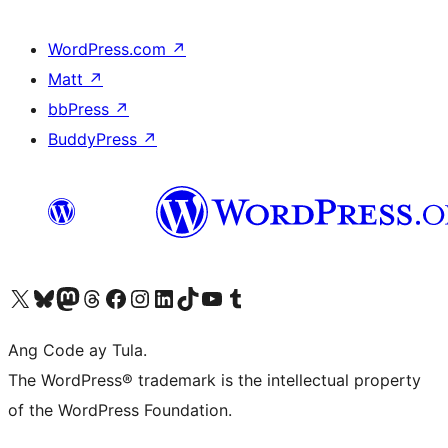
WordPress.com
↗
Matt
↗
bbPress
↗
BuddyPress
↗
Visit our X (formerly Twitter) account
Bisitahin ang aming Bluesky account
Visit our Mastodon account
Bisitahin ang aming Threads account
Visit our Facebook page
Visit our Instagram account
Visit our LinkedIn account
Bisitahin ang aming TikTok account
Visit our YouTube channel
Bisitahin ang aming Tumblr account
Ang Code ay Tula.
The WordPress® trademark is the intellectual property
of the WordPress Foundation.