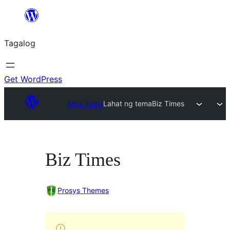
Lumaktaw
patungo
Tagalog
sa
content
Get WordPress
Mga Tema
Lahat ng tema
Biz Times
Biz Times
Prosys Themes