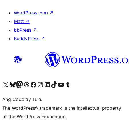
WordPress.com
↗
Matt
↗
bbPress
↗
BuddyPress
↗
Visit our X (formerly Twitter) account
Bisitahin ang aming Bluesky account
Visit our Mastodon account
Bisitahin ang aming Threads account
Visit our Facebook page
Visit our Instagram account
Visit our LinkedIn account
Bisitahin ang aming TikTok account
Visit our YouTube channel
Bisitahin ang aming Tumblr account
Ang Code ay Tula.
The WordPress® trademark is the intellectual property
of the WordPress Foundation.