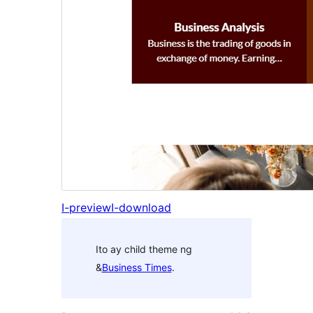
I-preview
I-download
Ito ay child theme ng
&
Business Times
.