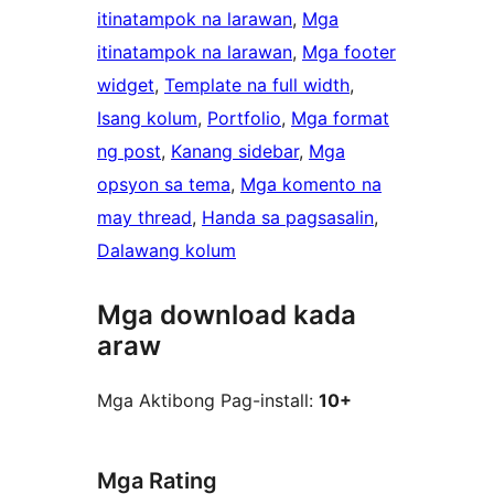
itinatampok na larawan
, 
Mga
itinatampok na larawan
, 
Mga footer
widget
, 
Template na full width
, 
Isang kolum
, 
Portfolio
, 
Mga format
ng post
, 
Kanang sidebar
, 
Mga
opsyon sa tema
, 
Mga komento na
may thread
, 
Handa sa pagsasalin
, 
Dalawang kolum
Mga download kada
araw
Mga Aktibong Pag-install:
10+
Mga Rating