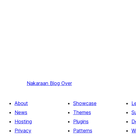
Nakaraan
Blog Over
About
Showcase
L
News
Themes
S
Hosting
Plugins
D
Privacy
Patterns
W