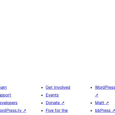
earn
Get Involved
WordPres
upport
Events
↗
evelopers
Donate
↗
Matt
↗
ordPress.tv
↗
Five for the
bbPress