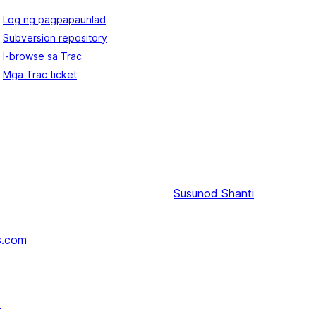
Log ng pagpapaunlad
Subversion repository
I-browse sa Trac
Mga Trac ticket
Susunod
Shanti
s.com
↗