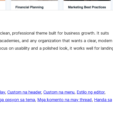
an, professional theme built for business growth. It suits
s academies, and any organization that wants a clear, modern
us on usability and a polished look, it works well for landin
lay
, 
Custom na header
, 
Custom na menu
, 
Estilo ng editor
, 
a opsyon sa tema
, 
Mga komento na may thread
, 
Handa sa