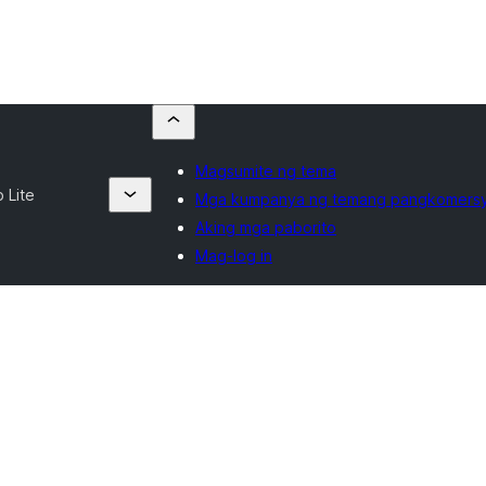
Magsumite ng tema
 Lite
Mga kumpanya ng temang pangkomers
Aking mga paborito
Mag-log in