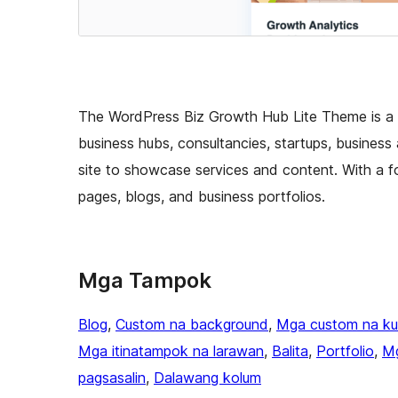
The WordPress Biz Growth Hub Lite Theme is a cle
business hubs, consultancies, startups, busines
site to showcase services and content. With a foc
pages, blogs, and business portfolios.
Mga Tampok
Blog
, 
Custom na background
, 
Mga custom na ku
Mga itinatampok na larawan
, 
Balita
, 
Portfolio
, 
Mg
pagsasalin
, 
Dalawang kolum