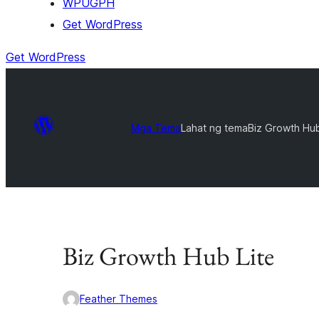
WPUGPH
Get WordPress
Get WordPress
Mga Tema
Lahat ng tema
Biz Growth Hub
Biz Growth Hub Lite
Feather Themes