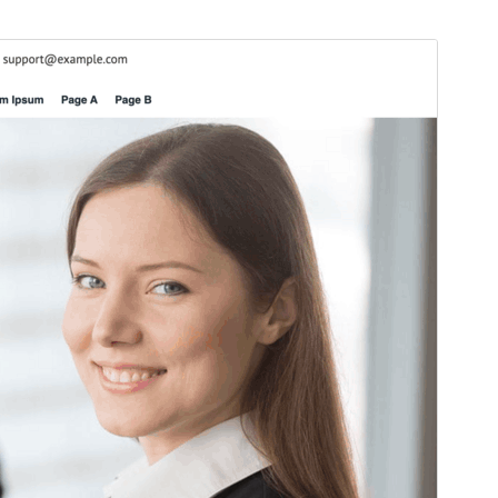
I-preview
I-download
Bersyon
0.4
Huling na-update
Abril 8, 2026
Mga aktibong pag-install
Mas mababa sa 10
Bersyon ng WordPress
5.0
Bersyon ng PHP
7.4
Homepage ng tema