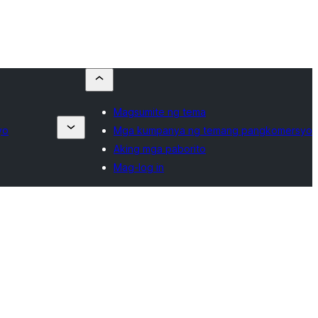
Magsumite ng tema
yo
Mga kumpanya ng temang pangkomersyo
Aking mga paborito
Mag-log in