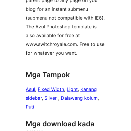
parent page to any page on your
blog for an instant submenu
(submenu not compatible with IE6).
The Azul Photoshop template is
also available for free at
www.switchroyale.com. Free to use
for whatever you want.
Mga Tampok
Asul
, 
Fixed Width
, 
Light
, 
Kanang
sidebar
, 
Silver
, 
Dalawang kolum
, 
Puti
Mga download kada