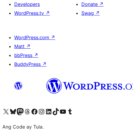
Developers
Donate
↗
WordPress.tv
↗
Swag
↗
WordPress.com
↗
Matt
↗
bbPress
↗
BuddyPress
↗
Visit our X (formerly Twitter) account
Bisitahin ang aming Bluesky account
Visit our Mastodon account
Bisitahin ang aming Threads account
Visit our Facebook page
Visit our Instagram account
Visit our LinkedIn account
Bisitahin ang aming TikTok account
Visit our YouTube channel
Bisitahin ang aming Tumblr account
Ang Code ay Tula.