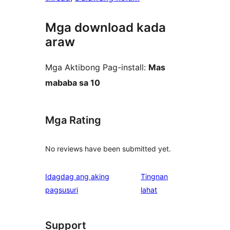
Mga download kada
araw
Mga Aktibong Pag-install:
Mas
mababa sa 10
Mga Rating
No reviews have been submitted yet.
Idagdag ang aking
Tingnan
ng
pagsusuri
lahat
review
Support