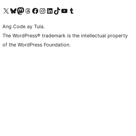
Visit our X (formerly Twitter) account
Bisitahin ang aming Bluesky account
Visit our Mastodon account
Bisitahin ang aming Threads account
Visit our Facebook page
Visit our Instagram account
Visit our LinkedIn account
Bisitahin ang aming TikTok account
Visit our YouTube channel
Bisitahin ang aming Tumblr account
Ang Code ay Tula.
The WordPress® trademark is the intellectual property
of the WordPress Foundation.