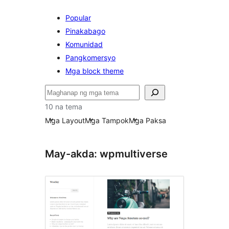
Popular
Pinakabago
Komunidad
Pangkomersyo
Mga block theme
Maghanap
10 na tema
Mga Layout
Mga Tampok
Mga Paksa
May-akda: wpmultiverse