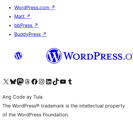
WordPress.com
↗
Matt
↗
bbPress
↗
BuddyPress
↗
Visit our X (formerly Twitter) account
Bisitahin ang aming Bluesky account
Visit our Mastodon account
Bisitahin ang aming Threads account
Visit our Facebook page
Visit our Instagram account
Visit our LinkedIn account
Bisitahin ang aming TikTok account
Visit our YouTube channel
Bisitahin ang aming Tumblr account
Ang Code ay Tula.
The WordPress® trademark is the intellectual property
of the WordPress Foundation.