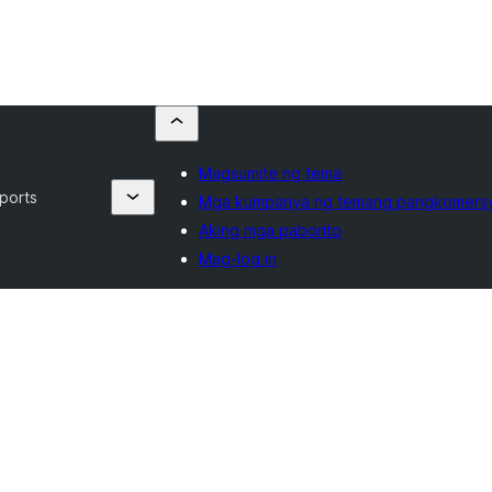
Magsumite ng tema
ports
Mga kumpanya ng temang pangkomers
Aking mga paborito
Mag-log in