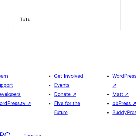
Tutu
earn
Get Involved
WordPres
upport
Events
↗
evelopers
Donate
↗
Matt
↗
ordPress.tv
↗
Five for the
bbPress
Future
BuddyPre
Tagalog