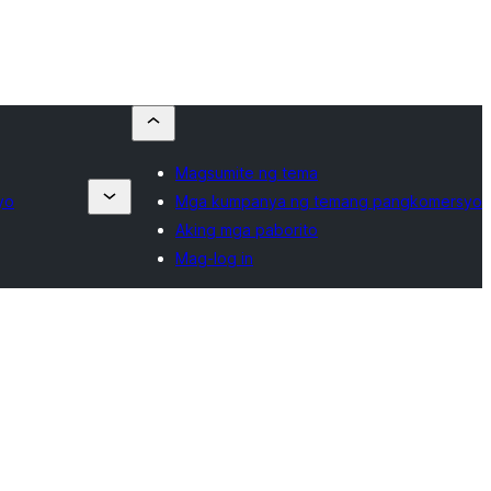
Magsumite ng tema
yo
Mga kumpanya ng temang pangkomersyo
Aking mga paborito
Mag-log in