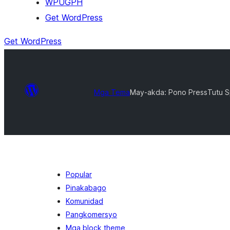
WPUGPH
Get WordPress
Get WordPress
Mga Tema
May-akda: Pono Press
Tutu S
Popular
Pinakabago
Komunidad
Pangkomersyo
Mga block theme