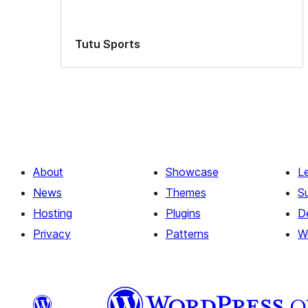
Tutu Sports
About
Showcase
L
News
Themes
S
Hosting
Plugins
D
Privacy
Patterns
W