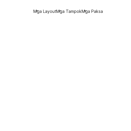
Mga Layout
Mga Tampok
Mga Paksa