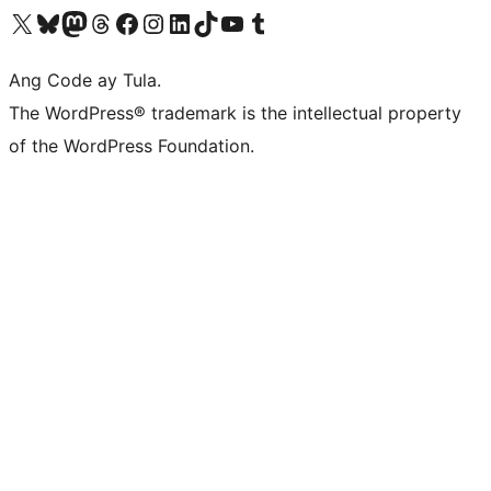
Visit our X (formerly Twitter) account
Bisitahin ang aming Bluesky account
Visit our Mastodon account
Bisitahin ang aming Threads account
Visit our Facebook page
Visit our Instagram account
Visit our LinkedIn account
Bisitahin ang aming TikTok account
Visit our YouTube channel
Bisitahin ang aming Tumblr account
Ang Code ay Tula.
The WordPress® trademark is the intellectual property
of the WordPress Foundation.