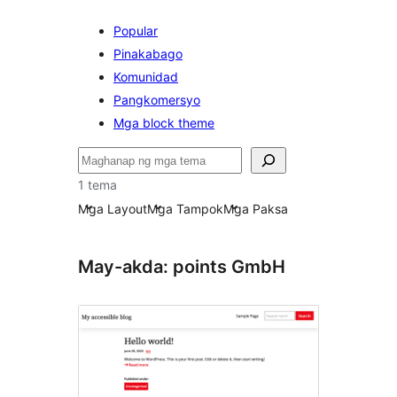
Popular
Pinakabago
Komunidad
Pangkomersyo
Mga block theme
Maghanap
1 tema
Mga Layout
Mga Tampok
Mga Paksa
May-akda: points GmbH