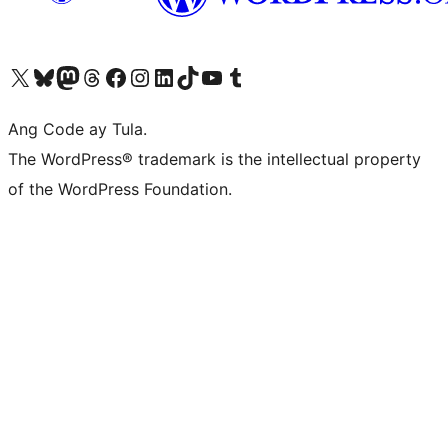
Visit our X (formerly Twitter) account
Bisitahin ang aming Bluesky account
Visit our Mastodon account
Bisitahin ang aming Threads account
Visit our Facebook page
Visit our Instagram account
Visit our LinkedIn account
Bisitahin ang aming TikTok account
Visit our YouTube channel
Bisitahin ang aming Tumblr account
Ang Code ay Tula.
The WordPress® trademark is the intellectual property
of the WordPress Foundation.