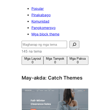
Popular
Pinakabago
Komunidad
Pangkomersyo
Mga block theme
Maghanap
145 na tema
Mga Layout
Mga Tampok
Mga Paksa
0
0
0
May-akda: Catch Themes