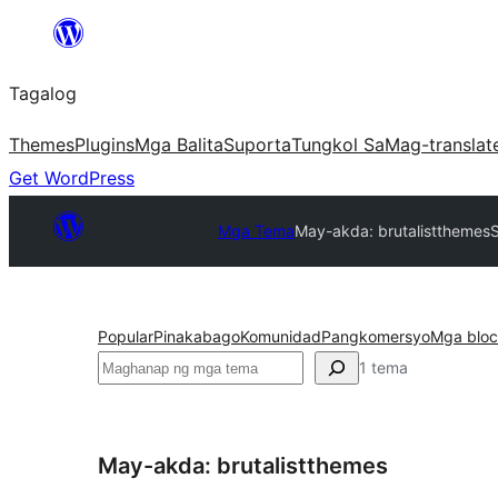
Lumaktaw
patungo
Tagalog
sa
content
Themes
Plugins
Mga Balita
Suporta
Tungkol Sa
Mag-translat
Get WordPress
Mga Tema
May-akda: brutalistthemes
Popular
Pinakabago
Komunidad
Pangkomersyo
Mga bloc
Maghanap
1 tema
May-akda: brutalistthemes