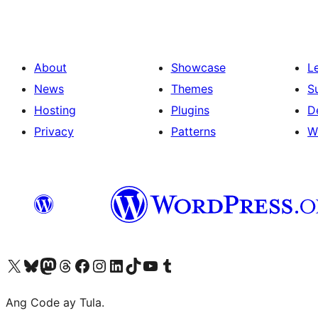
About
Showcase
L
News
Themes
S
Hosting
Plugins
D
Privacy
Patterns
W
Visit our X (formerly Twitter) account
Bisitahin ang aming Bluesky account
Visit our Mastodon account
Bisitahin ang aming Threads account
Visit our Facebook page
Visit our Instagram account
Visit our LinkedIn account
Bisitahin ang aming TikTok account
Visit our YouTube channel
Bisitahin ang aming Tumblr account
Ang Code ay Tula.