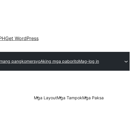
PH
Get WordPress
emang pangkomersyo
Aking mga paborito
Mag-log in
Mga Layout
Mga Tampok
Mga Paksa