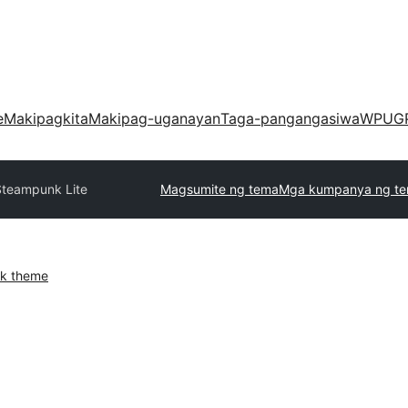
e
Makipagkita
Makipag-uganayan
Taga-pangangasiwa
WPUG
Steampunk Lite
Magsumite ng tema
Mga kumpanya ng t
k theme