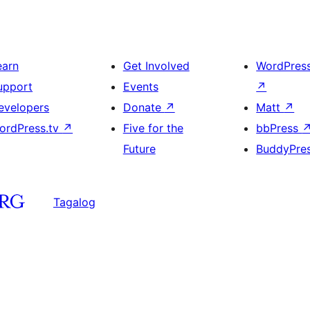
earn
Get Involved
WordPres
upport
Events
↗
evelopers
Donate
↗
Matt
↗
ordPress.tv
↗
Five for the
bbPress
Future
BuddyPre
Tagalog