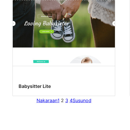
Babysitter Lite
Nakaraan
1
2
3
4
Susunod