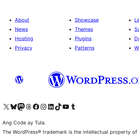
About
Showcase
L
News
Themes
S
Hosting
Plugins
D
Privacy
Patterns
W
Visit our X (formerly Twitter) account
Bisitahin ang aming Bluesky account
Visit our Mastodon account
Bisitahin ang aming Threads account
Visit our Facebook page
Visit our Instagram account
Visit our LinkedIn account
Bisitahin ang aming TikTok account
Visit our YouTube channel
Bisitahin ang aming Tumblr account
Ang Code ay Tula.
The WordPress® trademark is the intellectual property of