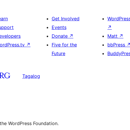
earn
Get Involved
WordPres
upport
Events
↗
evelopers
Donate
↗
Matt
↗
ordPress.tv
↗
Five for the
bbPress
Future
BuddyPre
Tagalog
 the WordPress Foundation.