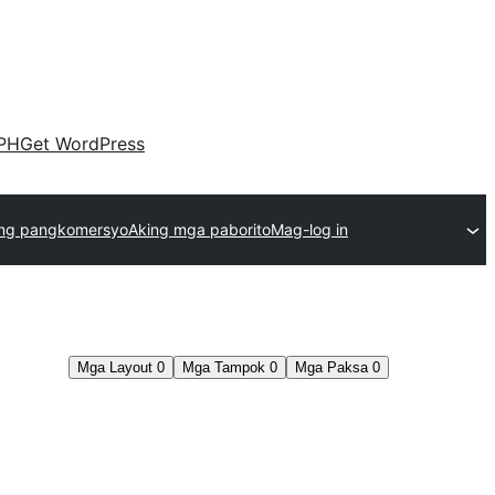
PH
Get WordPress
ng pangkomersyo
Aking mga paborito
Mag-log in
Mga Layout
0
Mga Tampok
0
Mga Paksa
0