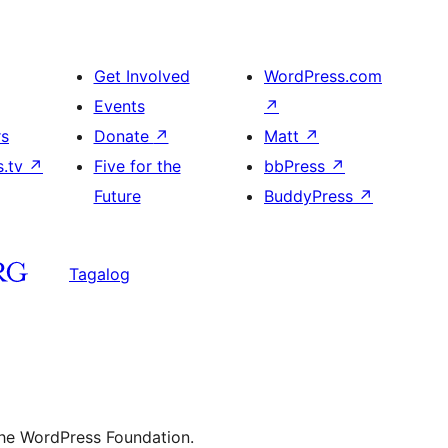
Get Involved
WordPress.com
Events
↗
rs
Donate
↗
Matt
↗
s.tv
↗
Five for the
bbPress
↗
Future
BuddyPress
↗
Tagalog
the WordPress Foundation.