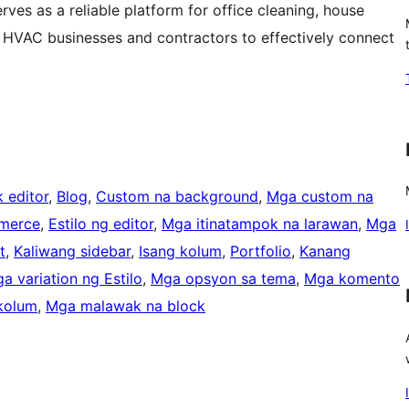
erves as a reliable platform for office cleaning, house
g HVAC businesses and contractors to effectively connect
 editor
, 
Blog
, 
Custom na background
, 
Mga custom na
merce
, 
Estilo ng editor
, 
Mga itinatampok na larawan
, 
Mga
t
, 
Kaliwang sidebar
, 
Isang kolum
, 
Portfolio
, 
Kanang
a variation ng Estilo
, 
Mga opsyon sa tema
, 
Mga komento
kolum
, 
Mga malawak na block