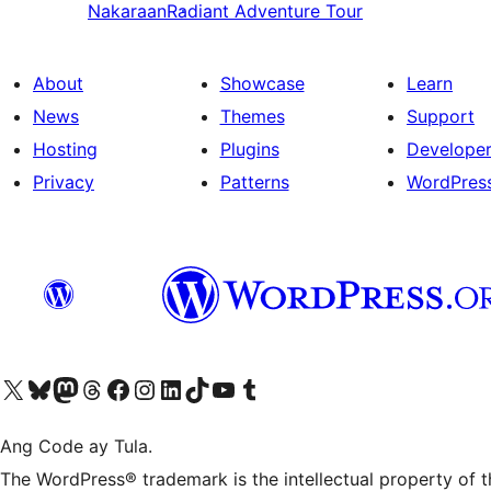
Nakaraan
Radiant Adventure Tour
About
Showcase
Learn
News
Themes
Support
Hosting
Plugins
Develope
Privacy
Patterns
WordPres
Visit our X (formerly Twitter) account
Bisitahin ang aming Bluesky account
Visit our Mastodon account
Bisitahin ang aming Threads account
Visit our Facebook page
Visit our Instagram account
Visit our LinkedIn account
Bisitahin ang aming TikTok account
Visit our YouTube channel
Bisitahin ang aming Tumblr account
Ang Code ay Tula.
The WordPress® trademark is the intellectual property of 