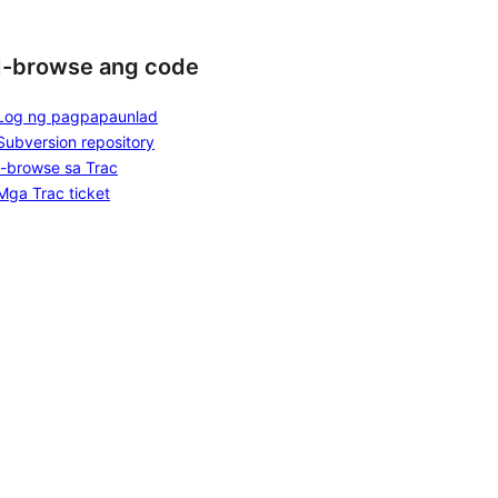
I-browse ang code
Log ng pagpapaunlad
Subversion repository
I-browse sa Trac
Mga Trac ticket