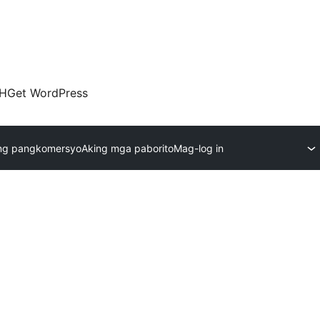
H
Get WordPress
ng pangkomersyo
Aking mga paborito
Mag-log in