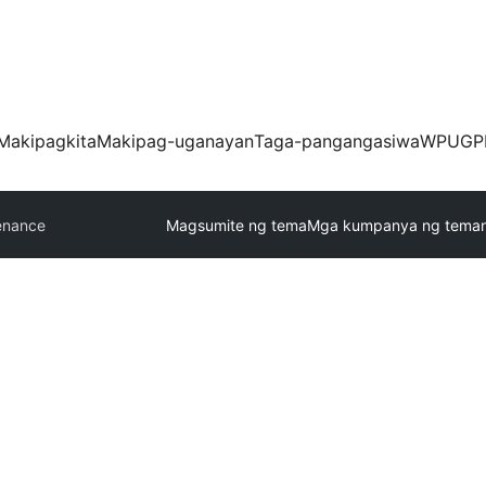
Makipagkita
Makipag-uganayan
Taga-pangangasiwa
WPUGP
enance
Magsumite ng tema
Mga kumpanya ng tema