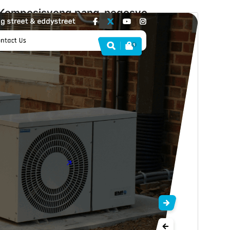
Komposisyong pang-negosyo
Libre ang temang ito ngunit nag-aalok ng
karagdagang bayad na komersyal na upgrade o
suporta.
I-preview
I-download
Bersyon
3.2.3
Huling na-update
Hulyo 9, 2026
Mga aktibong pag-install
100+
Bersyon ng WordPress
6.1
Bersyon ng PHP
7.2
Homepage ng tema