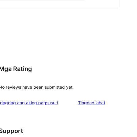
Mga Rating
No reviews have been submitted yet.
ng
Idagdag ang aking pagsusuri
Tingnan lahat
review
Support