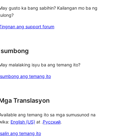
May gusto ka bang sabihin? Kailangan mo ba ng
tulong?
Tingnan ang support forum
Isumbong
May malalaking isyu ba ang temang ito?
Isumbong ang temang ito
Mga Translasyon
Available ang temang ito sa mga sumusunod na
wika:
English (US)
at .
Русский
.
Isalin ang temang ito