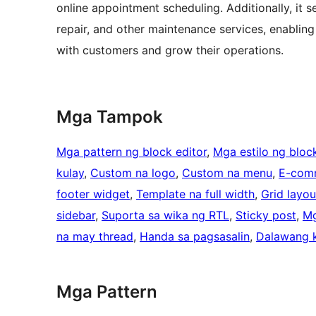
online appointment scheduling. Additionally, it s
repair, and other maintenance services, enablin
with customers and grow their operations.
Mga Tampok
Mga pattern ng block editor
, 
Mga estilo ng block
kulay
, 
Custom na logo
, 
Custom na menu
, 
E-com
footer widget
, 
Template na full width
, 
Grid layou
sidebar
, 
Suporta sa wika ng RTL
, 
Sticky post
, 
Mg
na may thread
, 
Handa sa pagsasalin
, 
Dalawang 
Mga Pattern