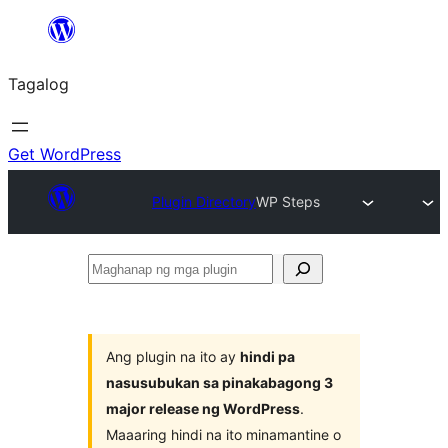
Lumaktaw
patungo
Tagalog
sa
content
Get WordPress
Plugin Directory
WP Steps
Maghanap
ng
mga
plugin
Ang plugin na ito ay
hindi pa
nasusubukan sa pinakabagong 3
major release ng WordPress
.
Maaaring hindi na ito minamantine o