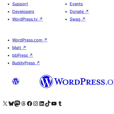
Support
Events
Developers
Donate
↗
WordPress.tv
↗
Swag
↗
WordPress.com
↗
Matt
↗
bbPress
↗
BuddyPress
↗
Visit our X (formerly Twitter) account
Bisitahin ang aming Bluesky account
Visit our Mastodon account
Bisitahin ang aming Threads account
Visit our Facebook page
Visit our Instagram account
Visit our LinkedIn account
Bisitahin ang aming TikTok account
Visit our YouTube channel
Bisitahin ang aming Tumblr account