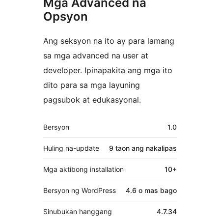
Mga Advanced na
Opsyon
Ang seksyon na ito ay para lamang
sa mga advanced na user at
developer. Ipinapakita ang mga ito
dito para sa mga layuning
pagsubok at edukasyonal.
Meta
Bersyon
1.0
Huling na-update
9 taon
ang nakalipas
Mga aktibong installation
10+
Bersyon ng WordPress
4.6 o mas bago
Sinubukan hanggang
4.7.34