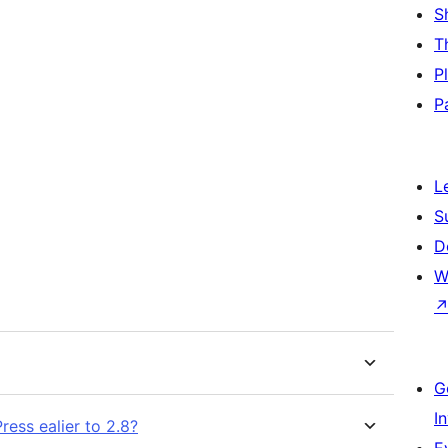
S
T
P
P
L
S
D
W
G
I
ress ealier to 2.8?