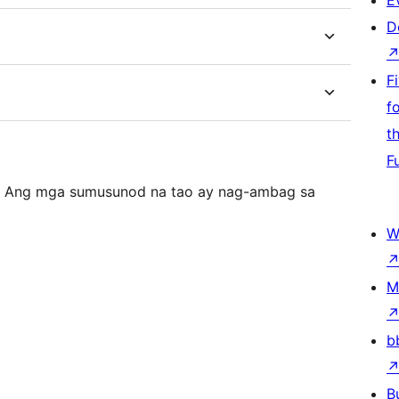
E
D
F
f
t
F
. Ang mga sumusunod na tao ay nag-ambag sa
W
M
b
B