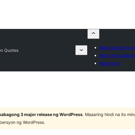
Mag-submit ng pl
n Quotes
Aking mga pabori
Mag-log in
kabagong 3 major release ng WordPress
. Maaaring hindi na ito m
 bersyon ng WordPress.