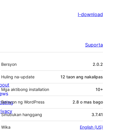
I-download
Suporta
Meta
Bersyon
2.0.2
Huling na-update
12 taon
ang nakalipas
bout
Mga aktibong installation
10+
ews
osting
Bersyon ng WordPress
2.8 o mas bago
rivacy
Sinubukan hanggang
3.7.41
Wika
English (US)