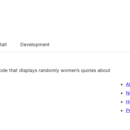
tall
Development
code that displays randomly women’s quotes about
A
N
H
P