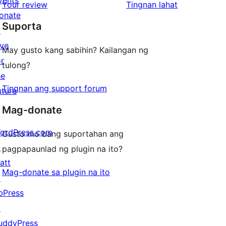
vents
ng
Your review
Tingnan lahat
reviews
star
onate
review
Suporta
reviews
↗
ive
May gusto kang sabihin? Kailangan ng
or
tulong?
he
Tingnan ang support forum
uture
Mag-donate
ordPress.com
Gusto mo bang suportahan ang
↗
pagpapaunlad ng plugin na ito?
att
Mag-donate sa plugin na ito
↗
bPress
↗
uddyPress