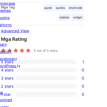
howcase
Mga Tag
quote
quotes
shortcode
hemes
lugins
sidebar
widget
atterns
Advanced View
Mga Rating
earn
5
out of 5 stars.
upport
evelopers
5 stars
1
1
ordPress.tv
4 stars
0
5-
↗
0
3 stars
0
star
4-
0
2 stars
0
review
star
3-
0
et
1 star
0
reviews
star
2-
0
nvolved
reviews
star
1-