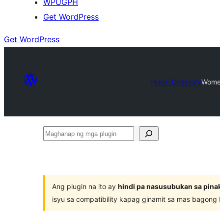
WPUGPH
Get WordPress
Get WordPress
Plugin Directory
Wome
Maghanap
ng
mga
plugin
Ang plugin na ito ay
hindi pa nasusubukan sa pina
isyu sa compatibility kapag ginamit sa mas bagong