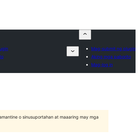
ugin
Mag-submit ng plugin
to
Aking mga paborito
Mag-log in
inamantine o sinusuportahan at maaaring may mga