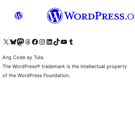
Visit our X (formerly Twitter) account
Bisitahin ang aming Bluesky account
Visit our Mastodon account
Bisitahin ang aming Threads account
Visit our Facebook page
Visit our Instagram account
Visit our LinkedIn account
Bisitahin ang aming TikTok account
Visit our YouTube channel
Bisitahin ang aming Tumblr account
Ang Code ay Tula.
The WordPress® trademark is the intellectual property
of the WordPress Foundation.