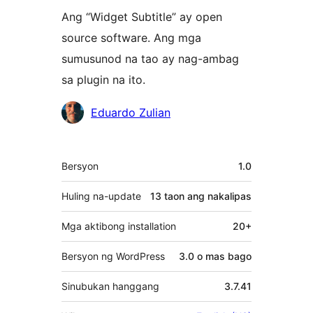
Ang “Widget Subtitle” ay open
source software. Ang mga
sumusunod na tao ay nag-ambag
sa plugin na ito.
Mga
Eduardo Zulian
Contributor
Meta
Bersyon
1.0
Huling na-update
13 taon
ang nakalipas
Mga aktibong installation
20+
Bersyon ng WordPress
3.0 o mas bago
Sinubukan hanggang
3.7.41