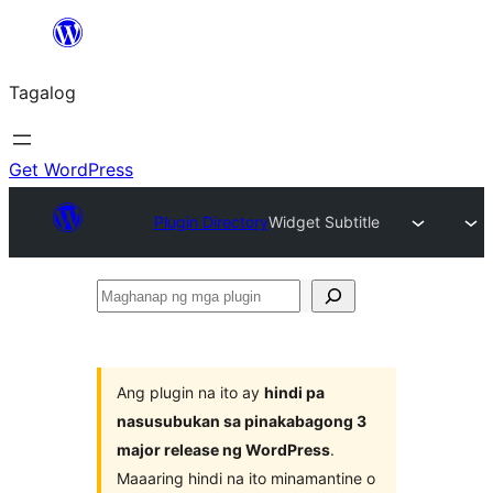
Lumaktaw
patungo
Tagalog
sa
content
Get WordPress
Plugin Directory
Widget Subtitle
Maghanap
ng
mga
plugin
Ang plugin na ito ay
hindi pa
nasusubukan sa pinakabagong 3
major release ng WordPress
.
Maaaring hindi na ito minamantine o