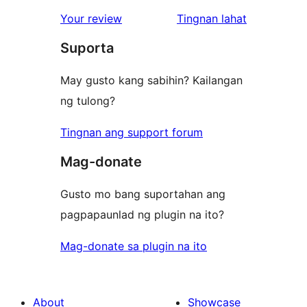
reviews
star
1-
ng
Your review
Tingnan lahat
reviews
star
review
Suporta
reviews
May gusto kang sabihin? Kailangan
ng tulong?
Tingnan ang support forum
Mag-donate
Gusto mo bang suportahan ang
pagpapaunlad ng plugin na ito?
Mag-donate sa plugin na ito
About
Showcase