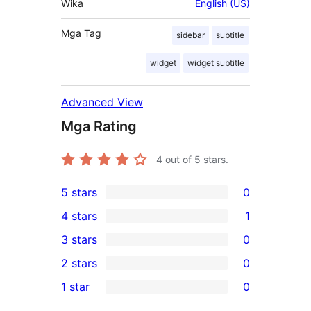
Wika
English (US)
Mga Tag
sidebar
subtitle
widget
widget subtitle
Advanced View
Mga Rating
4
out of 5 stars.
5 stars
0
0
4 stars
1
5-
1
3 stars
0
star
4-
0
2 stars
0
reviews
star
3-
0
1 star
0
review
star
2-
0