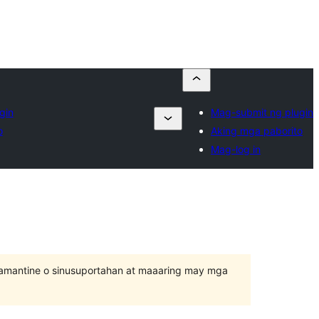
gin
Mag-submit ng plugin
o
Aking mga paborito
Mag-log in
inamantine o sinusuportahan at maaaring may mga