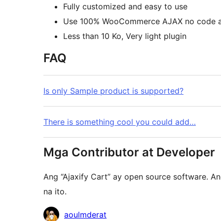
Fully customized and easy to use
Use 100% WooCommerce AJAX no code 
Less than 10 Ko, Very light plugin
FAQ
Is only Sample product is supported?
There is something cool you could add…
Mga Contributor at Developer
Ang “Ajaxify Cart” ay open source software. 
na ito.
Mga
aoulmderat