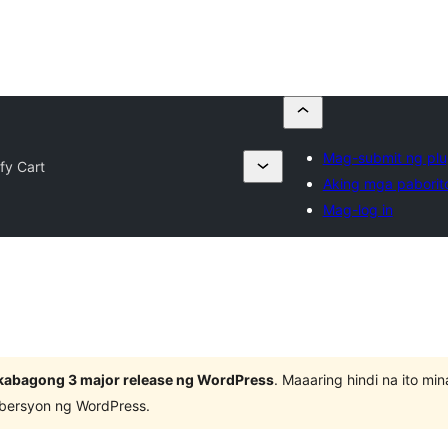
Mag-submit ng plu
ify Cart
Aking mga paborit
Mag-log in
kabagong 3 major release ng WordPress
. Maaaring hindi na ito m
 bersyon ng WordPress.