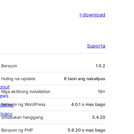
I-download
Suporta
Meta
Bersyon
1.0.2
Huling na-update
6 taon
ang nakalipas
bout
Mga aktibong installation
10+
ews
osting
Bersyon ng WordPress
4.0.1 o mas bago
rivacy
Sinubukan hanggang
5.4.20
Bersyon ng PHP
5.6.20 o mas bago