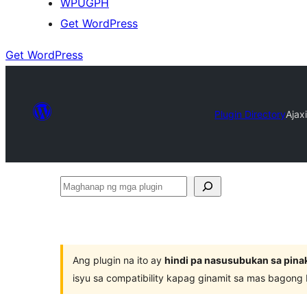
WPUGPH
Get WordPress
Get WordPress
Plugin Directory
Ajax
Maghanap
ng
mga
plugin
Ang plugin na ito ay
hindi pa nasusubukan sa pina
isyu sa compatibility kapag ginamit sa mas bagong