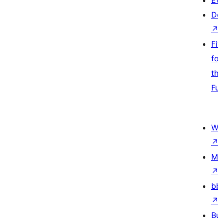
E
D
F
f
t
F
W
M
b
B