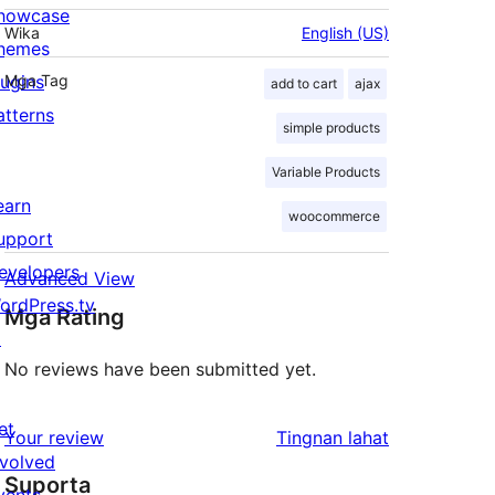
howcase
Wika
English (US)
hemes
lugins
Mga Tag
add to cart
ajax
atterns
simple products
Variable Products
earn
woocommerce
upport
evelopers
Advanced View
ordPress.tv
Mga Rating
↗
No reviews have been submitted yet.
et
ng
Your review
Tingnan lahat
nvolved
review
Suporta