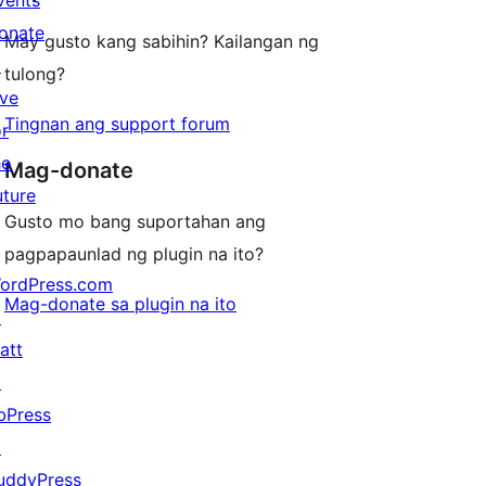
vents
onate
May gusto kang sabihin? Kailangan ng
↗
tulong?
ive
Tingnan ang support forum
or
he
Mag-donate
uture
Gusto mo bang suportahan ang
pagpapaunlad ng plugin na ito?
ordPress.com
Mag-donate sa plugin na ito
↗
att
↗
bPress
↗
uddyPress