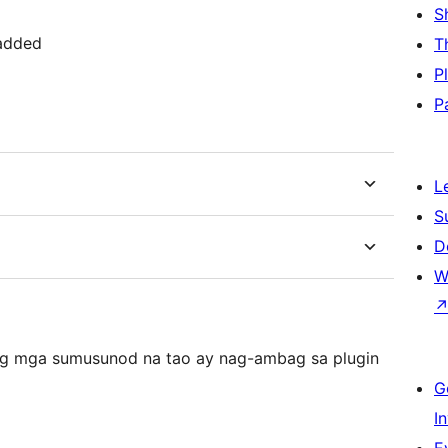
S
added
T
P
P
L
S
D
W
Ang mga sumusunod na tao ay nag-ambag sa plugin
G
I