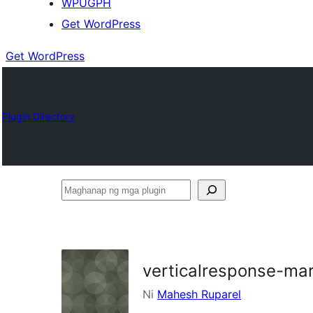
WPUGPH
Get WordPress
Get WordPress
Plugin Directory
Maghanap
ng
mga
plugin
verticalresponse-mar
Ni
Mahesh Ruparel