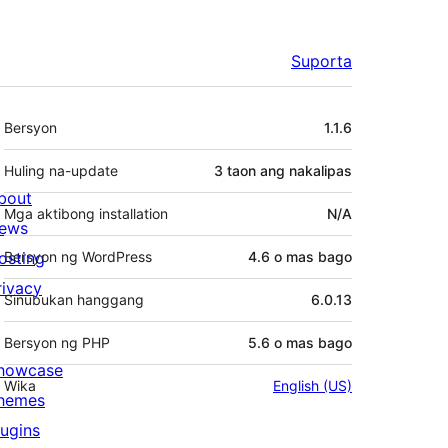
Suporta
Meta
Bersyon
1.1.6
Huling na-update
3 taon
ang nakalipas
bout
Mga aktibong installation
N/A
ews
osting
Bersyon ng WordPress
4.6 o mas bago
rivacy
Sinubukan hanggang
6.0.13
Bersyon ng PHP
5.6 o mas bago
howcase
Wika
English (US)
hemes
lugins