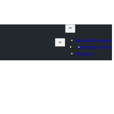
Mag-submit ng plugin
Aking mga paborito
Mag-log in