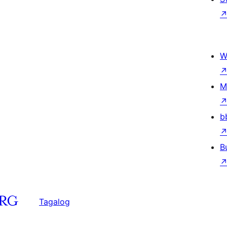
W
M
b
B
Tagalog