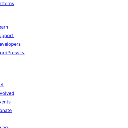
atterns
earn
upport
evelopers
ordPress.tv
↗
et
nvolved
vents
onate
↗
wag