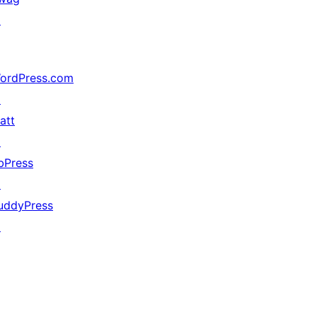
↗
ordPress.com
↗
att
↗
bPress
↗
uddyPress
↗