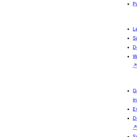
P
L
S
D
W
G
I
E
D
S