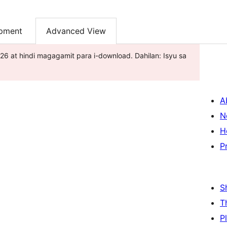
pment
Advanced View
026 at hindi magagamit para i-download. Dahilan: Isyu sa
A
N
H
P
S
T
P