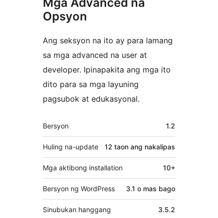
Mga Advanced na
Opsyon
Ang seksyon na ito ay para lamang
sa mga advanced na user at
developer. Ipinapakita ang mga ito
dito para sa mga layuning
pagsubok at edukasyonal.
Meta
Bersyon
1.2
Huling na-update
12 taon
ang nakalipas
Mga aktibong installation
10+
Bersyon ng WordPress
3.1 o mas bago
Sinubukan hanggang
3.5.2