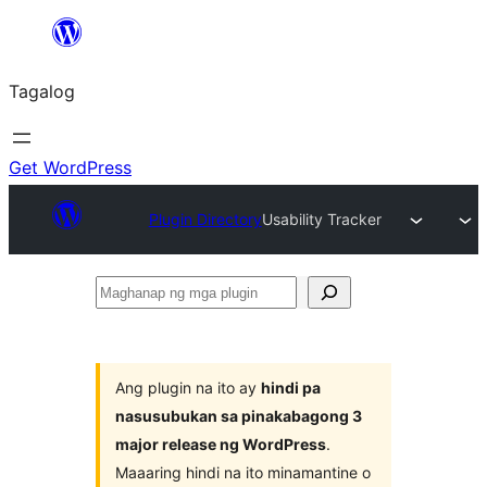
Lumaktaw
patungo
Tagalog
sa
content
Get WordPress
Plugin Directory
Usability Tracker
Maghanap
ng
mga
plugin
Ang plugin na ito ay
hindi pa
nasusubukan sa pinakabagong 3
major release ng WordPress
.
Maaaring hindi na ito minamantine o