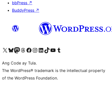
bbPress
↗
BuddyPress
↗
Visit our X (formerly Twitter) account
Bisitahin ang aming Bluesky account
Visit our Mastodon account
Bisitahin ang aming Threads account
Visit our Facebook page
Visit our Instagram account
Visit our LinkedIn account
Bisitahin ang aming TikTok account
Visit our YouTube channel
Bisitahin ang aming Tumblr account
Ang Code ay Tula.
The WordPress® trademark is the intellectual property
of the WordPress Foundation.