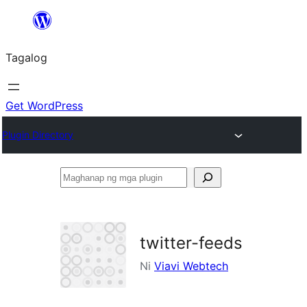
Lumaktaw
patungo
Tagalog
sa
content
Get WordPress
Plugin Directory
Maghanap
ng
mga
plugin
twitter-feeds
Ni
Viavi Webtech