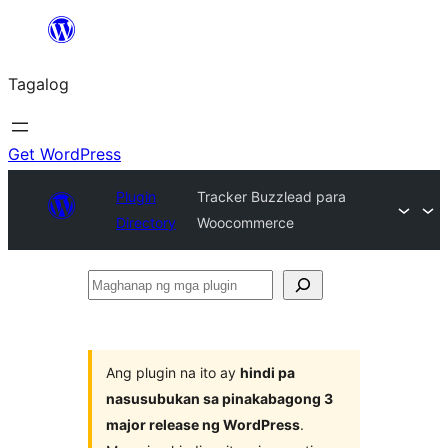
Lumaktaw
patungo
Tagalog
sa
content
Get WordPress
Plugin
Tracker Buzzlead para
Directory
Woocommerce
Maghanap
ng
mga
plugin
Ang plugin na ito ay
hindi pa
nasusubukan sa pinakabagong 3
major release ng WordPress
.