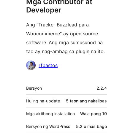
Mga Contributor at
Developer
Ang “Tracker Buzzlead para
Woocommerce” ay open source
software. Ang mga sumusunod na
tao ay nag-ambag sa plugin na ito.
Mga
rfbastos
Contributor
Meta
Bersyon
2.2.4
Huling na-update
5 taon
ang nakalipas
Mga aktibong installation
Wala pang 10
Bersyon ng WordPress
5.2 o mas bago