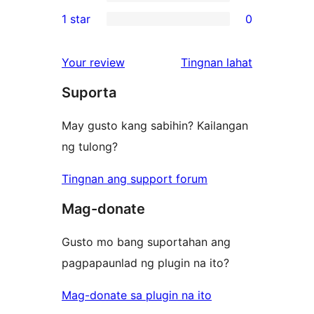
3-
0
1 star
0
reviews
star
2-
0
reviews
star
1-
ng
Your review
Tingnan lahat
reviews
star
review
Suporta
reviews
May gusto kang sabihin? Kailangan
ng tulong?
Tingnan ang support forum
Mag-donate
Gusto mo bang suportahan ang
pagpapaunlad ng plugin na ito?
Mag-donate sa plugin na ito