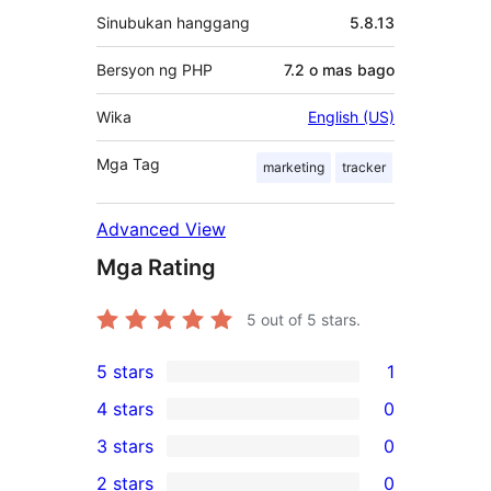
Sinubukan hanggang
5.8.13
Bersyon ng PHP
7.2 o mas bago
Wika
English (US)
Mga Tag
marketing
tracker
Advanced View
Mga Rating
5
out of 5 stars.
5 stars
1
1
4 stars
0
5-
0
3 stars
0
star
4-
0
2 stars
0
review
star