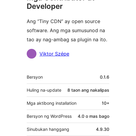
Developer
Ang “Tiny CDN” ay open source
software. Ang mga sumusunod na
tao ay nag-ambag sa plugin na ito.
Mga
Viktor Szépe
Contributor
Meta
Bersyon
0.1.6
Huling na-update
8 taon
ang nakalipas
Mga aktibong installation
10+
Bersyon ng WordPress
4.0 o mas bago
Sinubukan hanggang
4.9.30