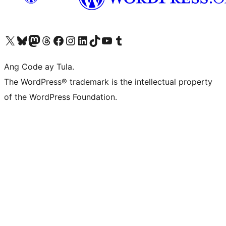
Visit our X (formerly Twitter) account
Bisitahin ang aming Bluesky account
Visit our Mastodon account
Bisitahin ang aming Threads account
Visit our Facebook page
Visit our Instagram account
Visit our LinkedIn account
Bisitahin ang aming TikTok account
Visit our YouTube channel
Bisitahin ang aming Tumblr account
Ang Code ay Tula.
The WordPress® trademark is the intellectual property
of the WordPress Foundation.