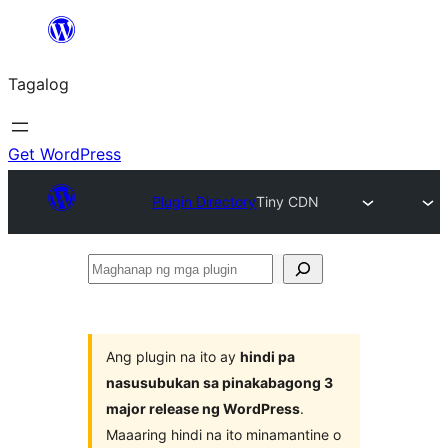
Lumaktaw
patungo
Tagalog
sa
content
Get WordPress
Plugin Directory
Tiny CDN
Maghanap
ng
mga
plugin
Ang plugin na ito ay
hindi pa
nasusubukan sa pinakabagong 3
major release ng WordPress
.
Maaaring hindi na ito minamantine o