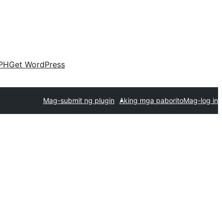
PH
Get WordPress
Mag-submit ng plugin
Aking mga paborito
Mag-log in