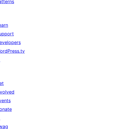
atterns
earn
upport
evelopers
ordPress.tv
↗
et
nvolved
vents
onate
↗
wag