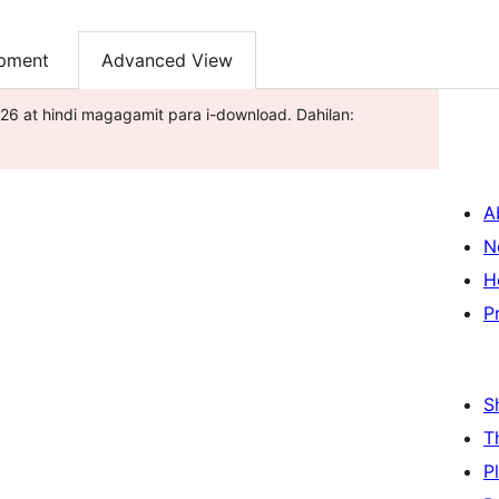
pment
Advanced View
026 at hindi magagamit para i-download. Dahilan:
A
N
H
P
S
T
P