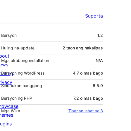
Suporta
Meta
Bersyon
1.2
Huling na-update
2 taon
ang nakalipas
bout
Mga aktibong installation
N/A
ews
osting
Bersyon ng WordPress
4.7 o mas bago
rivacy
Sinubukan hanggang
6.5.9
Bersyon ng PHP
7.2 o mas bago
howcase
Mga Wika
Tingnan lahat ng 3
hemes
lugins