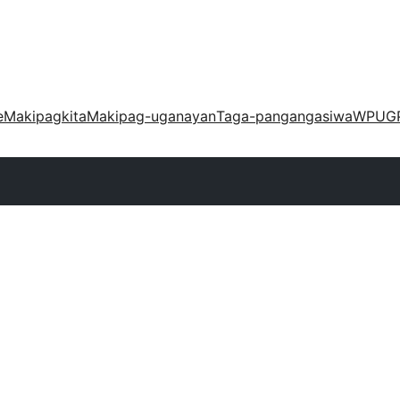
e
Makipagkita
Makipag-uganayan
Taga-pangangasiwa
WPUG