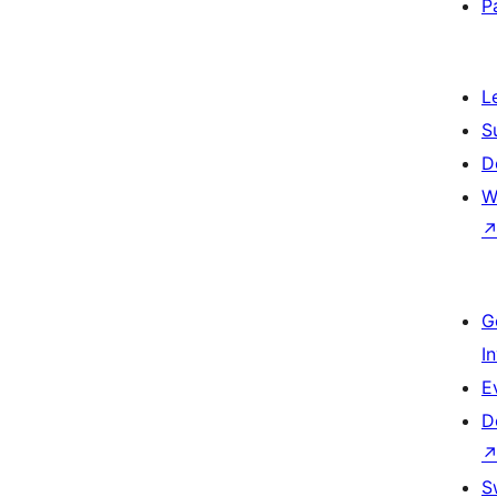
P
L
S
D
W
G
I
E
D
S