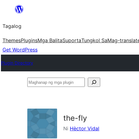
Lumaktaw
patungo
Tagalog
sa
content
Themes
Plugins
Mga Balita
Suporta
Tungkol Sa
Mag-translat
Get WordPress
Plugin Directory
Maghanap
ng
mga
plugin
the-fly
Ni
Hèctor Vidal