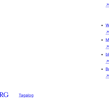
W
M
b
B
Tagalog