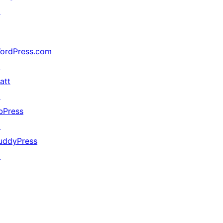
↗
ordPress.com
↗
att
↗
bPress
↗
uddyPress
↗